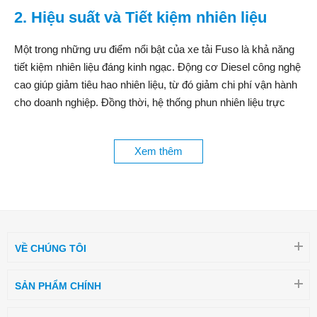
2. Hiệu suất và Tiết kiệm nhiên liệu
Một trong những ưu điểm nổi bật của xe tải Fuso là khả năng
tiết kiệm nhiên liệu đáng kinh ngạc. Động cơ Diesel công nghệ
cao giúp giảm tiêu hao nhiên liệu, từ đó giảm chi phí vận hành
cho doanh nghiệp. Đồng thời, hệ thống phun nhiên liệu trực
tiếp và turbo tăng áp giúp xe luôn đạt hiệu suất tối ưu.
3. Thiết kế hiện đại và tiện nghi
Xem thêm
Fuso luôn chú trọng đến thiết kế và tiện nghi trong từng chi tiết.
Cabin rộng rãi, trang bị điều hòa không khí, hệ thống âm thanh
cao cấp và ghế ngồi êm ái mang lại sự thoải mái tối đa cho tài
xế trong suốt hành trình. Bảng điều khiển thông minh với các
VỀ CHÚNG TÔI
tính năng hỗ trợ lái xe an toàn và dễ dàng điều khiển.
4. Dịch vụ hậu mãi và bảo hành
SẢN PHẨM CHÍNH