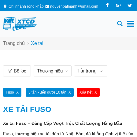
Chi nhánh rộng khắp
nguyenbatmanh@gmail.com
Trang chủ
Xe tải
Bộ lọc
Thương hiệu
Tải trọng
Fuso
5 tấn - đến dưới 10 tấn
Xóa hết
XE TẢI FUSO
Xe tải Fuso – Đẳng Cấp Vượt Trội, Chất Lượng Hàng Đầu
Fuso, thương hiệu xe tải đến từ Nhật Bản, đã khẳng định vị thế của