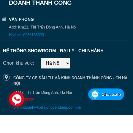
Hyundai HD240
Thép
20 m3
DOANH THÀNH CÔNG
Thép
22 m3
Hyundai HD320
Nhôm
24 m3
VĂN PHÒNG
Thép
26 m3
Add: Km21, Thị Trấn Đông Anh, Hà Nội
Hyundai HD360
Nhôm
28 m3
Hotline: 0936165339 -
XZU342L
Thép
6 m3
Hino FC9JETC
Thép
8 m3
HỆ THỐNG SHOWROOM - ĐẠI LÝ - CHI NHÁNH
Hino FG8JJ7A
Thép
12 m3
Chọn khu vực:
Hino FM8JN7A-Q
Thép
16 m3
Hino
Thép
18 m3
CÔNG TY CP ĐẦU TƯ VÀ KINH DOANH THÀNH CÔNG - CN HÀ
HINO FL8JT7A
Nhôm
20 m3
NỘI
Thép
18 m3
KM12, Thị Trấn Đông Anh, Hà Nội
Chat Zalo
Hino FM8JN7A 20
Nhôm
20 m3
0936165339
Isuzu QKR 230
Thép
3.2 m3
p.kinhdoanh@xetaichuyendung.com.vn
Isuzu NPR 400
Thép
4.5 m3
NQR 550
Thép
7.5 m3
FRR
Thép
9 m3