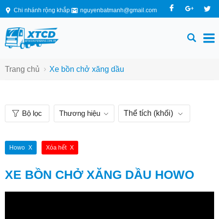
Chi nhánh rộng khắp
nguyenbatmanh@gmail.com
Trang chủ
Xe bồn chở xăng dầu
Bộ lọc
Thương hiệu
Thể tích (khối)
Howo
Xóa hết
XE BỒN CHỞ XĂNG DẦU HOWO