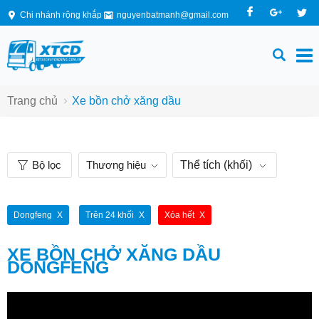
Chi nhánh rộng khắp
nguyenbatmanh@gmail.com
Trang chủ
Xe bồn chở xăng dầu
Bộ lọc
Thương hiệu
Thể tích (khối)
Dongfeng
Trên 24 khối
Xóa hết
XE BỒN CHỞ XĂNG DẦU
DONGFENG