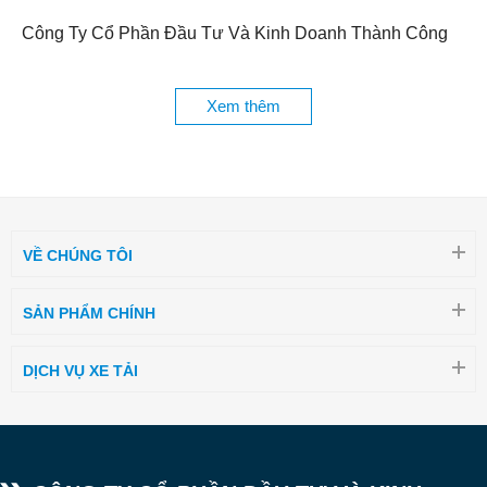
Công Ty Cổ Phần Đầu Tư Và Kinh Doanh Thành Công
chuyên cung cấp các loại
xe bồn xitec chuyên dùng
,
trong đó xe bồn chở xăng dầu là một thế mạnh của công
Xem thêm
ty. Hiện tại Xe Tải Chuyên Dùng Thành Công đã và đang
cung cấp các mẫu xe xăng dầu trên các hãng xe nền như
Hyundai, Isuzu, Hino, Dongfeng, Faw, Howo, Chenglong,
Vĩnh Phát, Đô Thành, TMT, CAMC...
CÁC LOẠI XE BỒN CHỞ XĂNG, DẦU
VỀ CHÚNG TÔI
Các mẫu xe xăng
Chất liệu
Thể tích (khối
Hãng xe
dầu
bồn
m3)
SẢN PHẨM CHÍNH
Hyundai N250
Thép
4.2 m3
Hyundai HD72
Thép
4.7 m3
DỊCH VỤ XE TẢI
Hyundai HD99
Thép
8.7 m3
Hyundai HD700
Thép
9 m3
Hyundai Ex8 GT
Thép
8.5 m3
S2
Hyundai