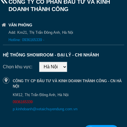
Hyundai HD210
Thép
17.5 m3
CÔNG TY CỔ PHẦN ĐẦU TƯ VÀ KINH
Hyundai HD240
Thép
20 m3
DOANH THÀNH CÔNG
Thép
22 m3
Hyundai HD320
Nhôm
24 m3
VĂN PHÒNG
Thép
26 m3
Add: Km21, Thị Trấn Đông Anh, Hà Nội
Hyundai HD360
Nhôm
28 m3
Hotline: 0936165339 -
XZU342L
Thép
6 m3
Hino FC9JETC
Thép
8 m3
HỆ THỐNG SHOWROOM - ĐẠI LÝ - CHI NHÁNH
Hino FG8JJ7A
Thép
12 m3
Chọn khu vực:
Hino FM8JN7A-Q
Thép
16 m3
Hino
Thép
18 m3
CÔNG TY CP ĐẦU TƯ VÀ KINH DOANH THÀNH CÔNG - CN HÀ
HINO FL8JT7A
Nhôm
20 m3
NỘI
Thép
18 m3
KM12, Thị Trấn Đông Anh, Hà Nội
Hino FM8JN7A 20
Nhôm
20 m3
0936165339
Isuzu QKR 230
Thép
3.2 m3
p.kinhdoanh@xetaichuyendung.com.vn
Isuzu NPR 400
Thép
4.5 m3
NQR 550
Thép
7.5 m3