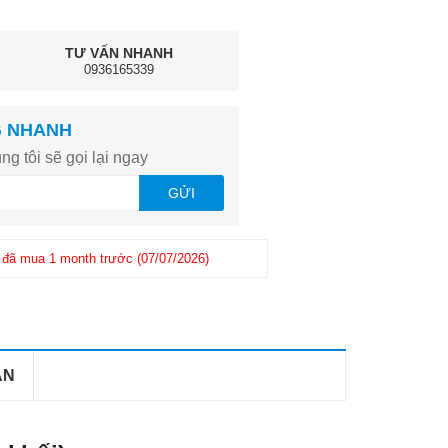
TƯ VẤN NHANH
0936165339
G NHANH
ng tôi sẽ gọi lại ngay
GỬI
đã mua 1 month trước (07/07/2026)
Khách hàng
Giang
-
(0965726xxx
 1 month trước (25/06/2026)
AN