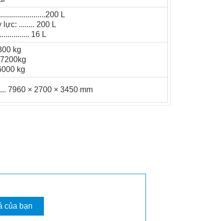
....................200 L
lực: ........ 200 L
............. 16 L
8800 kg
 7200kg
16000 kg
........ 7960 × 2700 × 3450 mm
á của bạn