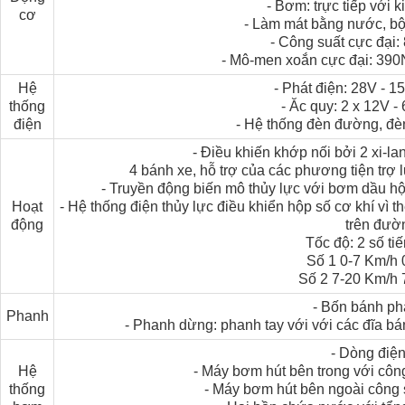
- Bơm: trực tiếp với k
cơ
- Làm mát bằng nước, bộ
- Công suất cực đại
- Mô-men xoắn cực đại: 39
Hệ
- Phát điện: 28V - 
thống
- Ăc quy: 2 x 12V 
điện
- Hệ thống đèn đường, đèn
- Điều khiến khớp nối bởi 2 xi-l
4 bánh xe, hỗ trợ của các phương tiện trợ lự
- Truyền động biến mô thủy lực với bơm dầu hộp
Hoạt
- Hệ thống điện thủy lực điều khiển hộp số cơ khí vì t
động
trên đườ
Tốc độ: 2 số tiế
Số 1 0-7 Km/h 
Số 2 7-20 Km/h 
- Bốn bánh ph
Phanh
- Phanh dừng: phanh tay với với các đĩa bán
- Dòng điệ
Hệ
- Máy bơm hút bên trong với công s
thống
- Máy bơm hút bên ngoài công suấ