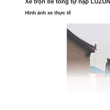
Xe trộn bê tông tự nạp LUZUN
Hình ảnh xe thực tế