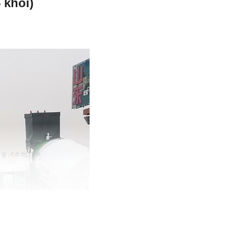
 khối)