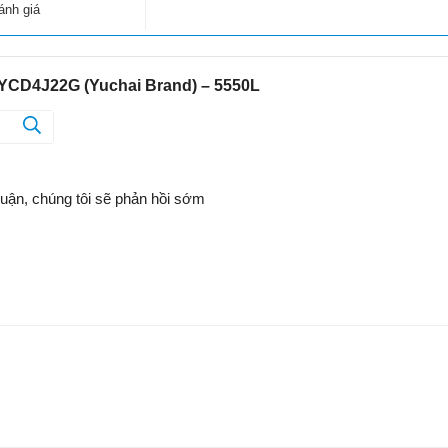
ánh giá
Mặt trước xe bồn trộn bê tông Luzun
 YCD4J22G (Yuchai Brand) – 5550L
luận, chúng tôi sẽ phản hồi sớm