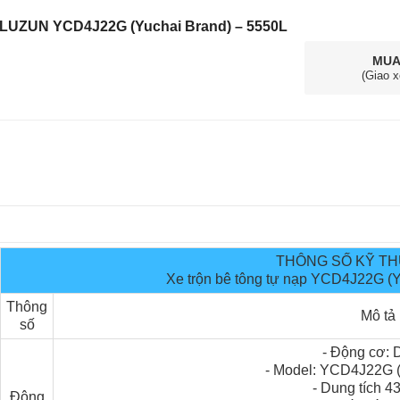
p LUZUN YCD4J22G (Yuchai Brand) – 5550L
MUA
(Giao x
THÔNG SỐ KỸ T
Xe trộn bê tông tự nạp YCD4J22G (Y
Thông
Mô tả
số
Mặt trước xe bồn trộn bê tông Luzun
- Động cơ: 
- Model: YCD4J22G (
- Dung tích 4
Động