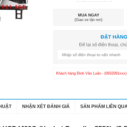
MUA NGAY
(Giao xe tận nơi)
ĐẶT HÀN
Để lại số điện thoại, chú
Khách hàng
Đinh Văn Luân
-
(0932091xxx)
Khách hàng
Phuong
-
(0908286xxx)
đã mua
THUẬT
NHẬN XÉT ĐÁNH GIÁ
SẢN PHẨM LIÊN QU