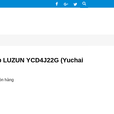
nạp LUZUN YCD4J22G (Yuchai
òn hàng