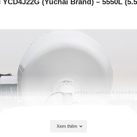
 YCD4J22G (Yuchai Brand) – 5550L (5.5
Xem thêm