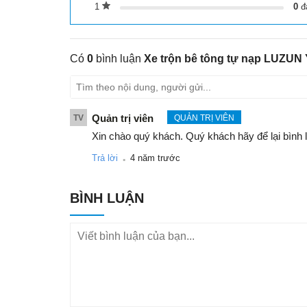
1
0
đ
Có
0
bình luận
Xe trộn bê tông tự nạp LUZUN
Quản trị viên
TV
QUẢN TRỊ VIÊN
Xin chào quý khách. Quý khách hãy để lại bình 
.
Trả lời
4 năm trước
BÌNH LUẬN