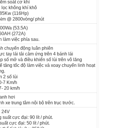
iểm soát cơ khí
 lọc không khí khô
: 85Kw (116Hp)
0Nm @ 2800vòng/ phút
1500Wa (53.5A)
- 60AH (272A)
 làm việc phía sau.
anh chuyển động luân phiên
c tay lái tải cảm ứng trên 4 bánh lái
 số mở và điều khiển số lùi trên vô lăng
hế tăng tốc độ làm việc và xoay chuyển linh hoạt
ng.
n 2 số lùi
0-7 Km/h
7- 20 km/h
anh hơi
h xe trung tâm nội bộ trên trục trước.
n 24V
uất cực đại: 90 lít / phút.
t cực đại: 50 lít / phút.