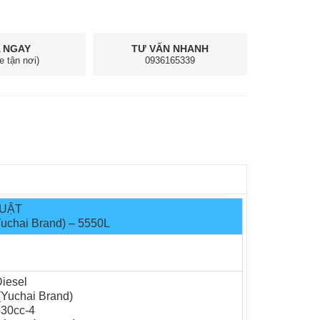
 NGAY
TƯ VẤN NHANH
e tận nơi)
0936165339
HUẬT
uchai Brand) – 5550L
Diesel
Yuchai Brand)
330cc-4