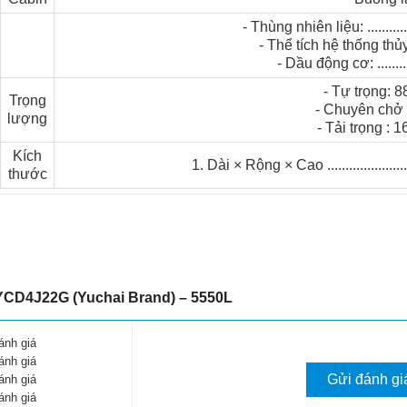
- Thùng nhiên liệu: ..............
- Thể tích hệ thống thủy 
- Dầu động cơ: ..........
- Tự trọng: 
Trọng
- Chuyên chở
lượng
- Tải trọng : 
Kích
1. Dài × Rộng × Cao .................
thước
YCD4J22G (Yuchai Brand) – 5550L
ánh giá
ánh giá
Gửi đánh gi
ánh giá
ánh giá