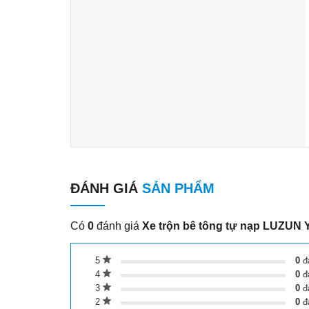
ĐÁNH GIÁ
SẢN PHẨM
Có
0
đánh giá
Xe trộn bê tông tự nạp LUZUN 
5
0
đ
4
0
đ
3
0
đ
2
0
đ