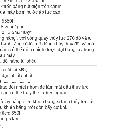
hể tích là: 2 × 350 lít.
hiển bằng nút điện trên cabin.
qua máy bơm nước áp lực cao.
n 5550l
18 vòng/ phút
,0 - 3,5m3/ lượt
g nặng”, với vòng quay thủy lực 270 độ và tự
bánh răng có tốc dộ dòng chảy thay đổi và mô
 cầm có thể điều chỉnh được đặt bằng tay trong
sau máy
ếu dỡ hàng từ phếu.
xuất tại Mỹ),
ại: 56 lít / phút,
....................
trao đổi nhiệt nhôm để làm mát dầu thủy lực.
 dầu có thể thay thế từ bên ngoài
à tay nâng điều khiến bằng xi lanh thủy lực tác
u khiển bằng một đòn bẩy cơ khí.
 tích: 650l
oảng 5 lần
ái