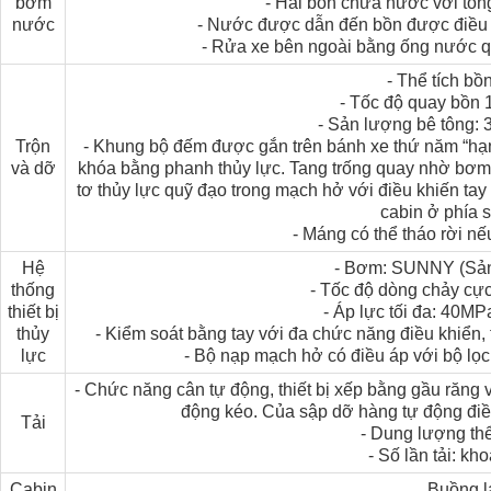
bơm
- Hai bồn chứa nước với tổng t
nước
- Nước được dẫn đến bồn được điều k
- Rửa xe bên ngoài bằng ống nước 
- Thể tích bồ
- Tốc độ quay bồn 
- Sản lượng bê tông: 3
Trộn
- Khung bộ đếm được gắn trên bánh xe thứ năm “hạn
và dỡ
khóa bằng phanh thủy lực. Tang trống quay nhờ bơm 
tơ thủy lực quỹ đạo trong mạch hở với điều khiến tay
cabin ở phía 
- Máng có thể tháo rời n
Mặt trước xe bồn trộn bê tông Luzun
Hệ
- Bơm: SUNNY (Sản 
thống
- Tốc độ dòng chảy cực đ
thiết bị
- Áp lực tối đa: 40MPa ....
thủy
- Kiểm soát bằng tay với đa chức năng điều khiển, 
lực
- Bộ nạp mạch hở có điều áp với bộ lọc
- Chức năng cân tự động, thiết bị xếp bằng gầu răng v
động kéo. Của sập dỡ hàng tự động điề
Tải
- Dung lượng thể
- Số lần tải: kh
Cabin
Buồng l