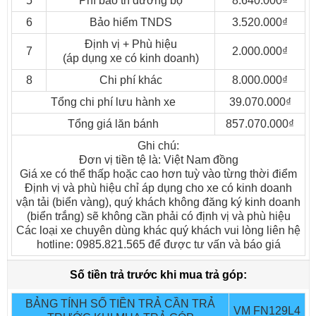
5
Phí bảo trì đường bộ
8.640.000₫
Khoảng cách trục : 5.210 mm
6
Bảo hiểm TNDS
3.520.000₫
Vết bánh xe trước / sau : 1680/1670 mm
Định vị + Phù hiệu
Số trục : 2
7
2.000.000₫
(áp dụng xe có kinh doanh)
Công thức bánh xe : 4 x 2
8
Chi phí khác
8.000.000₫
Tổng chi phí lưu hành xe
39.070.000₫
Thùng kín
Tổng giá lăn bánh
857.070.000₫
Ghi chú:
Đơn vị tiền tệ là: Việt Nam đồng
Giá xe có thể thấp hoặc cao hơn tuỳ vào từng thời điểm
Định vị và phù hiệu chỉ áp dụng cho xe có kinh doanh
vận tải (biển vàng), quý khách không đăng ký kinh doanh
(biển trắng) sẽ không cần phải có định vị và phù hiệu
Các loại xe chuyên dùng khác quý khách vui lòng liên hệ
hotline: 0985.821.565 để được tư vấn và báo giá
Số tiền trả trước khi mua trả góp:
BẢNG TÍNH SỐ TIỀN TRẢ CẦN TRẢ
VM FN129L4