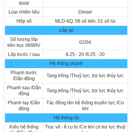
quay
Loại nhiên liệu
Diesel
Hộp số
MLD-6Q, 06 số tiến, 01 số lùi
Lốp xe
Số lượng lốp
02/04
trên trục I/II/III/IV
Xe tải ISUZU Vĩnh Phát VM FN129L4 8t2 thùng dài 6m9
Lốp trước / sau
8.25 - 20 /8.25 - 20
Hệ thống phanh
Phanh trước
Tang trống /Thuỷ lực, trợ lực thủy lực
/Dẫn động
Phanh sau /Dẫn
Tang trống /Thuỷ lực, trợ lực thủy lực
động
Phanh tay /Dẫn
Tác động lên hệ thống truyền lực /Cơ
động
khí
Hệ thống lái
Kiểu hệ thống
Trục vít - ê cu bi /Cơ khí có trợ lực thuỷ