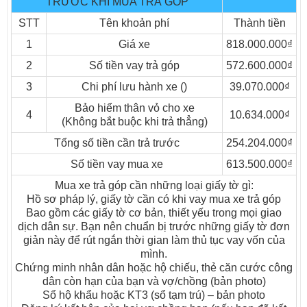
TRƯỚC KHI MUA TRẢ GÓP
STT
Tên khoản phí
Thành tiền
1
Giá xe
818.000.000₫
2
Số tiền vay trả góp
572.600.000₫
ISUZU Vĩnh Phát VM FN129L4 Thùng kín
3
Chi phí lưu hành xe ()
39.070.000₫
Trọng lượng bản thân : 4.595 kG
Bảo hiểm thân vỏ cho xe
4
10.634.000₫
Phân bố : - Cầu trước : 2.260 kG
(Không bắt buộc khi trả thẳng)
- Cầu sau : 2.335kG
Tổng số tiền cần trả trước
254.204.000₫
Tải trọng cho phép chở : 8.200 kG
Số tiền vay mua xe
613.500.000₫
Số người cho phép chở : 3 người
Mua xe trả góp cần những loại giấy tờ gì:
Trọng lượng toàn bộ : 12.990 kG
Hồ sơ pháp lý, giấy tờ cần có khi vay mua xe trả góp
Kích thước xe : Dài x Rộng x Cao : 8.900 x 2.350 x 3.400 mm
Bao gồm các giấy tờ cơ bản, thiết yếu trong mọi giao
Kích thước lòng thùng hàng (hoặc kích thước bao xi téc) : 6.950 x
dịch dân sự. Bạn nên chuẩn bị trước những giấy tờ đơn
giản này để rút ngắn thời gian làm thủ tục vay vốn của
2.220 x 2.050 mm
mình.
Khoảng cách trục : 5.210 mm
Chứng minh nhân dân hoặc hộ chiếu, thẻ căn cước công
Vết bánh xe trước / sau : 1680/1670 mm
dân còn hạn của bạn và vợ/chồng (bản photo)
Số trục : 2
Sổ hộ khẩu hoặc KT3 (sổ tạm trú) – bản photo