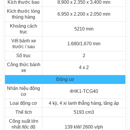
Kích thước bao
8.900 x 2.350 x 3.400 mm
Kích thước lòng
6.950 x 2.200 x 2.050 mm
thùng hàng
Khoảng cách
5210 mm
trục
Vết bánh xe
1.680/1.670 mm
trước / sau
Số trục
2
Công thức bánh
4 x 2
xe
Động cơ
Xe tải ISUZU Vĩnh Phát VM FN129L4 8t2 thùng dài 7m
Nhãn hiệu động
4HK1-TCG40
cơ
Loại động cơ
4 kỳ, 4 xi lanh thẳng hàng, tăng áp
Thể tích
5193 cm3
Công suất lớn
nhất /tốc độ
139 kW/ 2600 v/ph