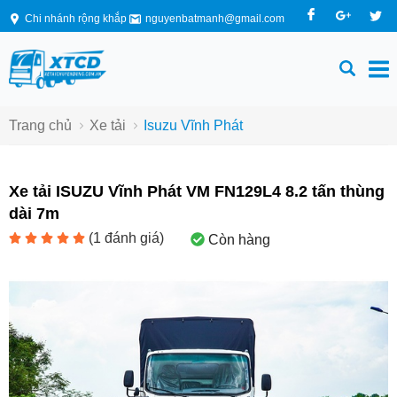
Chi nhánh rộng khắp
nguyenbatmanh@gmail.com
Trang chủ
Xe tải
Isuzu Vĩnh Phát
Xe tải ISUZU Vĩnh Phát VM FN129L4 8.2 tấn thùng
dài 7m
(
1
đánh giá)
Còn hàng