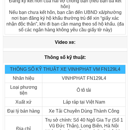
Đăng ký kết hôn của hai vợ chồng bạn (nếu bạn đã kết
Công thức bánh xe : 4 x 2
hôn)
Nếu bạn chưa kết hôn, bạn cần đến UBND xã/phường
nơi bạn đăng ký hộ khẩu thường trú để xin “giấy xác
nhận độc thân”, khi đi bạn cần mang theo sổ hộ khẩu. (đa
Lắp cẩu tự hành
số các ngân hàng không yêu cầu giấy tờ này)
Video xe:
Thông số kỹ thuật:
THÔNG SỐ KỸ THUẬT XE VINHPHAT VM FN129L4
Nhãn hiệu
VINHPHAT FN129L4
Loại phương
Ô tô tải
tiện
Xuất xứ
Láp ráp tại Việt Nam
Đại lý bán hàng
Xe Tải Chuyên Dùng Thành Công
ISUZU Vĩnh Phát VM FN129L4 Lắp cẩu tự hành
Trụ sở chính: Số 40 Ngô Gia Tự (Số 1
Trọng lượng bản thân : 5.845 kG
Vũ Đức Thận), Long Biên, Hà Nội
Địa chỉ