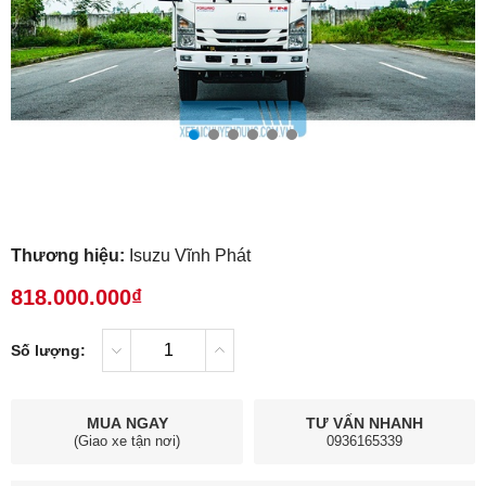
Thương hiệu:
Isuzu Vĩnh Phát
818.000.000₫
Số lượng:
MUA NGAY
TƯ VẤN NHANH
(Giao xe tận nơi)
0936165339