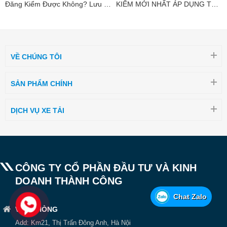
Đăng Kiểm Được Không? Lưu Ý
KIỂM MỚI NHẤT ÁP DỤNG TỪ
Mới Nhất
01/07/2026
VỀ CHÚNG TÔI
SẢN PHẨM CHÍNH
DỊCH VỤ XE TẢI
CÔNG TY CỔ PHẦN ĐẦU TƯ VÀ KINH
DOANH THÀNH CÔNG
Chat Zalo
VĂN PHÒNG
Add: Km21, Thị Trấn Đông Anh, Hà Nội