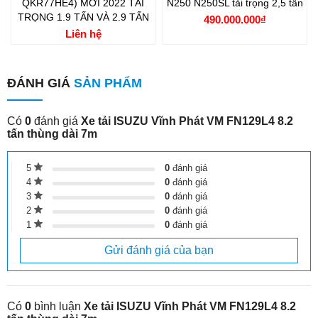
QKR77HE4) MỚI 2022 TẢI
N250 N250SL tải trọng 2,5 tấn
Điện thoại: 0985.821.565
TRỌNG 1.9 TẤN VÀ 2.9 TẤN
490.000.000₫
Địa chỉ:
Liên hệ
Trụ sở chính: Số 40 Ngô Gia Tự (Số 1 Vũ Đức Thận), Long
Biên, Hà Nội
ĐÁNH GIÁ
SẢN PHẨM
Nhà máy sản xuất: Km 3 Quốc Lộ 38 , Phường Khắc Niệm,
Bắc Ninh.
Có
0
đánh giá
Xe tải ISUZU Vĩnh Phát VM FN129L4 8.2
tấn thùng dài 7m
5
0
đánh giá
4
0
đánh giá
3
0
đánh giá
2
0
đánh giá
1
0
đánh giá
Gửi đánh giá của bạn
Có
0
bình luận
Xe tải ISUZU Vĩnh Phát VM FN129L4 8.2