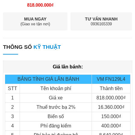
818.000.000₫
MUA NGAY
TƯ VẤN NHANH
(Giao xe tận nơi)
0936165339
THÔNG SỐ
KỸ THUẬT
ISUZU Vĩnh Phát VM FN129L4 thùng bạt
Giá lăn bánh:
Trọng lượng bản thân : 4.595 kG
Phân bố : - Cầu trước : 2.270 kG
BẢNG TÍNH GIÁ LĂN BÁNH
VM FN129L4
- Cầu sau : 2.325 kG
STT
Tên khoản phí
Thành tiền
Tải trọng cho phép chở : 8.200 kG
1
Giá xe
818.000.000₫
Số người cho phép chở : 3 người
2
Thuế trước bạ 2%
16.360.000₫
Trọng lượng toàn bộ : 12.990 kG
3
Biển số
150.000₫
Kích thước xe : Dài x Rộng x Cao : 8900 x 2350 x 3400 mm
Kích thước lòng thùng hàng (hoặc kích thước bao xi téc) : 6950 x
4
Phí đăng kiểm
400.000₫
2200 x 720/2050 mm