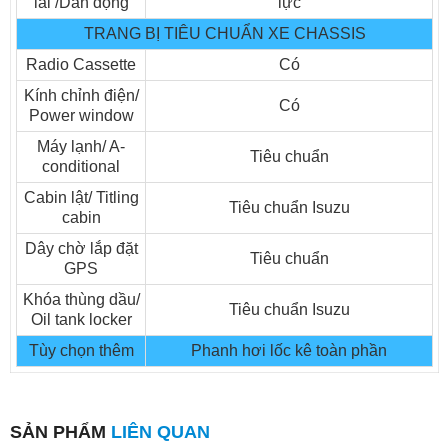
lái /Dẫn động
lực
Xe tải ISUZU Vĩnh Phát VM FN129L4 8t2 thùng dài 7m
TRANG BỊ TIÊU CHUẨN XE CHASSIS
Radio Cassette
Có
Kính chỉnh điện/
Có
Power window
Máy lạnh/ A-
Tiêu chuẩn
conditional
Cabin lật/ Titling
Tiêu chuẩn Isuzu
cabin
Dây chờ lắp đặt
Tiêu chuẩn
GPS
Khóa thùng dầu/
Tiêu chuẩn Isuzu
Oil tank locker
Tùy chọn thêm
Phanh hơi lốc kê toàn phần
Model động cơ : 4KH1-TCG40
Công suất động cơ (hp/kw) : 189 (139kw)/ 2.600 - 5.139cc
SẢN PHẨM
LIÊN QUAN