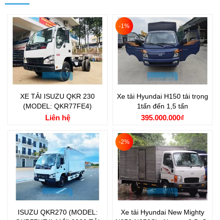
-1%
XE TẢI ISUZU QKR 230
Xe tải Hyundai H150 tải trọng
(MODEL: QKR77FE4)
1tấn đến 1,5 tấn
Liên hệ
395.000.000₫
-2%
Hộp số : MLD-6Q, 06 số tiến, 01 số lùi
LIÊN HỆ MUA XE
Quý khách có nhu cầu tư vấn mua xe vui lòng liên hệ
ISUZU QKR270 (MODEL:
Xe tải Hyundai New Mighty
Xe Tải Chuyên Dùng Thành Công