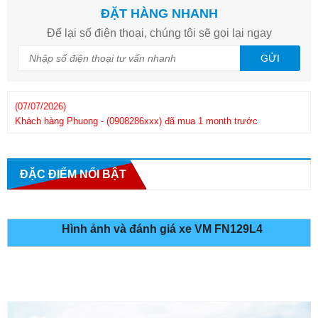
ĐẶT HÀNG NHANH
Để lại số điện thoại, chúng tôi sẽ gọi lại ngay
GỬI
Khách hàng
Phuong
-
(0908286xxx)
đã mua 1 month trước
Kh
(25/06/2026)
ĐẶC ĐIỂM NỔI BẬT
Hình ảnh và đánh giá xe VM FN129L4