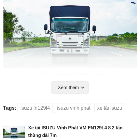
ISUZU Vĩnh Phát VM FN129L4
Xem thêm
Thùng mui bạt
Tags:
isuzu fn129l4
isuzu vinh phat
xe tải isuzu
Xe tải ISUZU Vĩnh Phát VM FN129L4 8.2 tấn
thùng dài 7m