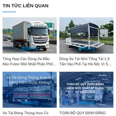
TIN TỨC LIÊN QUAN
Tổng Hợp Các Dòng Xe Đầu
Dòng Xe Tải Nhỏ Tổng Tải 1,9
Kéo Foton Mới Nhất Phân Phối
Tấn Vào Phố Tại Hà Nội: Vì Sao
Bởi Foton DCC
Suzuki Carry Pro Là "Vua Phân
Khúc"?
Xe Tải Đóng Thùng Inox Có
TOÀN BỘ QUY ĐỊNH ĐĂNG