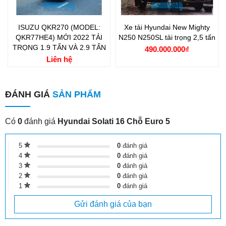
Các tính năng an toàn
ISUZU QKR270 (MODEL:
Xe tải Hyundai New Mighty
QKR77HE4) MỚI 2022 TẢI
N250 N250SL tải trọng 2,5 tấn
Hyundai Solati 16 chỗ Euro 5 được trang bị nhiều tính năng an
TRỌNG 1.9 TẤN VÀ 2.9 TẤN
490.000.000₫
toàn hiện đại:
Liên hệ
Hệ thống phanh ABS:
Giúp phanh xe an toàn hơn trong
các tình huống khẩn cấp.
ĐÁNH GIÁ
SẢN PHẨM
Túi khí:
Túi khí cho người lái và hành khách phía trước,
tăng cường bảo vệ khi xảy ra va chạm.
Có
0
đánh giá
Hyundai Solati 16 Chỗ Euro 5
Cảm biến lùi:
Hỗ trợ đỗ xe an toàn và dễ dàng.
5
0
đánh giá
Camera lùi:
Giúp quan sát phía sau xe khi lùi.
4
0
đánh giá
3
0
đánh giá
2
0
đánh giá
1
0
đánh giá
Gửi đánh giá của bạn