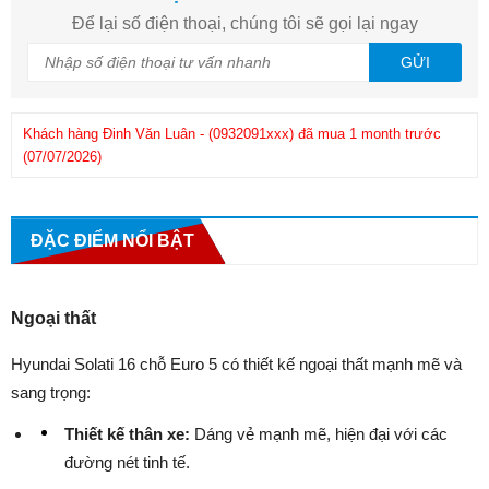
Để lại số điện thoại, chúng tôi sẽ gọi lại ngay
GỬI
Khách hàng
Đinh Văn Luân
-
(0932091xxx)
đã mua 1 month trước
(07/07/2026)
Kh
Khách hàng
Phuong
-
(0908286xxx)
đã mua 1 month trước
(25/06/2026)
ĐẶC ĐIỂM NỔI BẬT
Ngoại thất
Hyundai Solati 16 chỗ Euro 5 có thiết kế ngoại thất mạnh mẽ và
sang trọng:
Thiết kế thân xe:
Dáng vẻ mạnh mẽ, hiện đại với các
đường nét tinh tế.