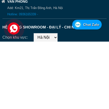
VĂN PHÒNG
Add: Km21, Thị Trấn Đông Anh, Hà Nội
Hotline: 0936165339 -
Chat Zalo
HỆ THỐNG SHOWROOM - ĐẠI LÝ - CHI NHÁNH
Chọn khu vực:
CÔNG TY CP ĐẦU TƯ VÀ KINH DOANH THÀNH CÔNG - CN HÀ
NỘI
KM12, Thị Trấn Đông Anh, Hà Nội
0936165339
p.kinhdoanh@xetaichuyendung.com.vn
© Coppyright 2026. xetaichuyendung.com.vn
Thiết kế - delecweb.com