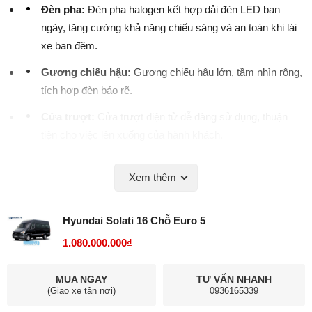
Đèn pha:
Đèn pha halogen kết hợp dải đèn LED ban
ngày, tăng cường khả năng chiếu sáng và an toàn khi lái
xe ban đêm.
Gương chiếu hậu:
Gương chiếu hậu lớn, tầm nhìn rộng,
tích hợp đèn báo rẽ.
Cửa trượt:
Cửa trượt điện tử dễ dàng sử dụng, thuận
tiện cho việc lên xuống của hành khách.
Xem thêm
Hyundai Solati 16 Chỗ Euro 5
1.080.000.000₫
MUA NGAY
TƯ VẤN NHANH
(Giao xe tận nơi)
0936165339