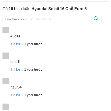
Có
10
bình luận
Hyundai Solati 16 Chỗ Euro 5
Các ứng dụng của xe tải Hyundai Solati 16 chỗ Euro 5
4uqi6l
.
Xe tải Hyundai Solati 16 chỗ Euro 5 không chỉ nổi bật với thiết kế
Trả lời
1 year trước
hiện đại và động cơ mạnh mẽ mà còn được ứng dụng trong
nhiều lĩnh vực khác nhau. Dưới đây là một số ứng dụng phổ biến
của dòng xe này:
qotc1f
.
Vận tải hành khách
Trả lời
1 year trước
Dịch vụ vận tải công cộng
hzur54
Hyundai Solati 16 chỗ Euro 5 là sự lựa chọn lý tưởng cho các
.
Trả lời
1 year trước
dịch vụ vận tải công cộng như xe buýt nhỏ, xe đưa đón học sinh,
sinh viên và nhân viên công ty. Xe có sức chứa lớn, hệ thống an
toàn cao, mang lại sự thoải mái và an toàn cho hành khách.