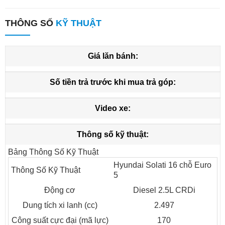
THÔNG SỐ
KỸ THUẬT
Giá lăn bánh:
Số tiền trả trước khi mua trả góp:
Nội thất
Nội thất của Hyundai Solati 16 chỗ Euro 5 được thiết kế rộng rãi
Video xe:
và tiện nghi:
Thông số kỹ thuật:
Ghế ngồi:
Ghế bọc da cao cấp, có thể điều chỉnh, mang
lại sự thoải mái tối đa cho hành khách.
Bảng Thông Số Kỹ Thuật
Hyundai Solati 16 chỗ Euro
Hệ thống điều hòa:
Hệ thống điều hòa không khí mạnh
Thông Số Kỹ Thuật
5
mẽ, giúp duy trì nhiệt độ lý tưởng trong xe.
Động cơ
Diesel 2.5L CRDi
Bảng điều khiển:
Bảng điều khiển hiện đại, dễ sử dụng
Dung tích xi lanh (cc)
2.497
với các nút chức năng bố trí hợp lý.
Công suất cực đại (mã lực)
170