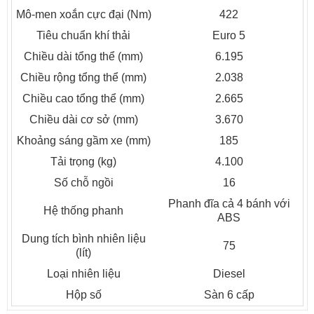
Hệ thống giải trí:
Trang bị màn hình DVD, hệ thống âm
Mô-men xoắn cực đại (Nm)
422
thanh chất lượng cao, giúp hành khách thư giãn trong
Tiêu chuẩn khí thải
Euro 5
suốt hành trình.
Chiều dài tổng thể (mm)
6.195
Chiều rộng tổng thể (mm)
2.038
Chiều cao tổng thể (mm)
2.665
Chiều dài cơ sở (mm)
3.670
Khoảng sáng gầm xe (mm)
185
Tải trọng (kg)
4.100
Số chỗ ngồi
16
Phanh đĩa cả 4 bánh với
Hệ thống phanh
ABS
Động cơ và hiệu suất
Dung tích bình nhiên liệu
75
(lít)
Hyundai Solati 16 chỗ Euro 5 được trang bị động cơ mạnh mẽ và
Loại nhiên liệu
Diesel
tiết kiệm nhiên liệu:
Hộp số
Sàn 6 cấp
Động cơ:
Diesel 2.5L CRDi, sản sinh công suất 170 mã