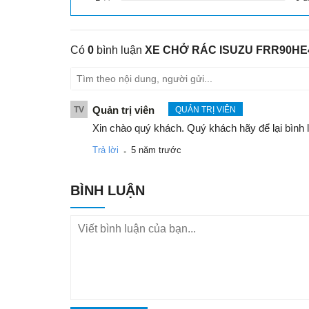
Có
0
bình luận
XE CHỞ RÁC ISUZU FRR90HE4
Quản trị viên
TV
QUẢN TRỊ VIÊN
Xin chào quý khách. Quý khách hãy để lại bình 
.
Trả lời
5 năm trước
BÌNH LUẬN