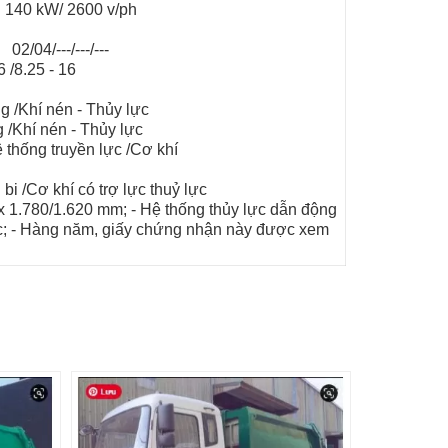
: 140 kW/ 2600 v/ph
 02/04/---/---/---
 /8.25 - 16
 :
 /Khí nén - Thủy lực
/Khí nén - Thủy lực
thống truyền lực /Cơ khí
:
 bi /Cơ khí có trợ lực thuỷ lực
x 1.780/1.620 mm; - Hệ thống thủy lực dẫn động
ác; - Hàng năm, giấy chứng nhận này được xem