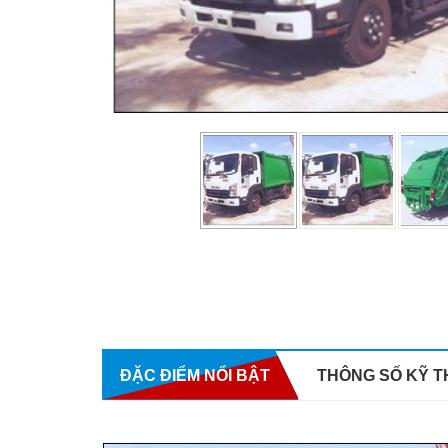
 (18/05/2025)
ĐẶC ĐIỂM NỔI BẬT
THÔNG SỐ KỸ 