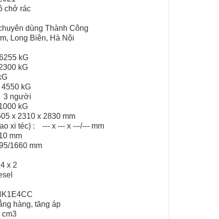
ô chở rác
ô chuyên dùng Thành Công
m, Long Biên, Hà Nội
g:
: 6255 kG
: 2300 kG
5 kG
 : 4550 kG
 : 3 người
 11000 kG
 6605 x 2310 x 2830 mm
 xi téc) : --- x --- x ---/--- mm
3410 mm
 1795/1660 mm
: 4 x 2
Diesel
4HK1E4CC
hẳng hàng, tăng áp
 cm3