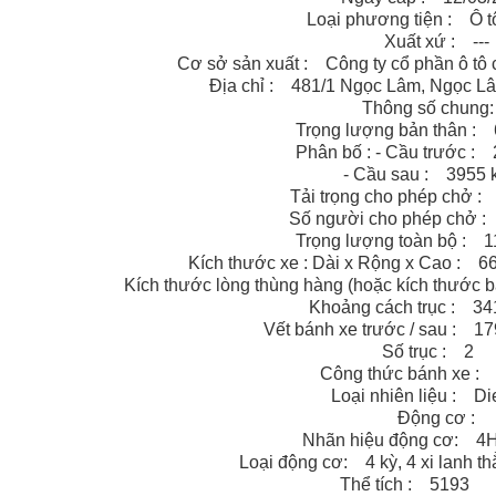
Loại phương tiện : Ô t
Xuất xứ : ---
Cơ sở sản xuất : Công ty cổ phần ô t
Địa chỉ : 481/1 Ngọc Lâm, Ngọc Lâ
Thông số chun
Trọng lượng bản thân 
Phân bố : - Cầu trước 
- Cầu sau : 395
Tải trọng cho phép chở
Số người cho phép chở
Trọng lượng toàn bộ :
Kích thước xe : Dài x Rộng x Cao :
Kích thước lòng thùng hàng (hoặc kích thước bao
Khoảng cách trục : 
Vết bánh xe trước / sau :
Số trục : 2
Công thức bánh xe 
Loại nhiên liệu : 
Động cơ :
Nhãn hiệu động cơ: 
Loại động cơ: 4 kỳ, 4 xi lanh t
Thể tích : 5193