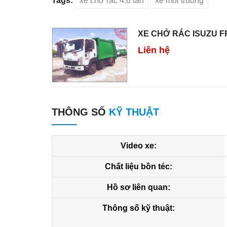
Tags:
xe chở rác 4.6 tấn
xe moi truong
XE CHỞ RÁC ISUZU F
Liên hệ
THÔNG SỐ
KỸ THUẬT
Video xe:
Chất liệu bồn téc:
Hồ sơ liên quan:
Thông số kỹ thuật: