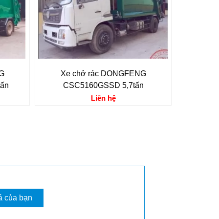
G
Xe chở rác DONGFENG
ấn
CSC5160GSSD 5,7tấn
Liên hệ
á của bạn