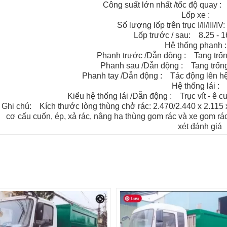
Công suất lớn nhất /tốc độ quay 
Lốp xe :
Số lượng lốp trên trục I/II/III/IV:
Lốp trước / sau: 8.25 - 16
Hệ thống phanh
Phanh trước /Dẫn động : Tang trống
Phanh sau /Dẫn động : Tang trống 
Phanh tay /Dẫn động : Tác động lên hệ 
Hệ thống lái 
Kiểu hệ thống lái /Dẫn động : Trục vít - ê cu
Ghi chú: Kích thước lòng thùng chở rác: 2.470/2.440 x 2.115 
cơ cấu cuốn, ép, xả rác, nâng hạ thùng gom rác và xe gom r
xét đánh giá