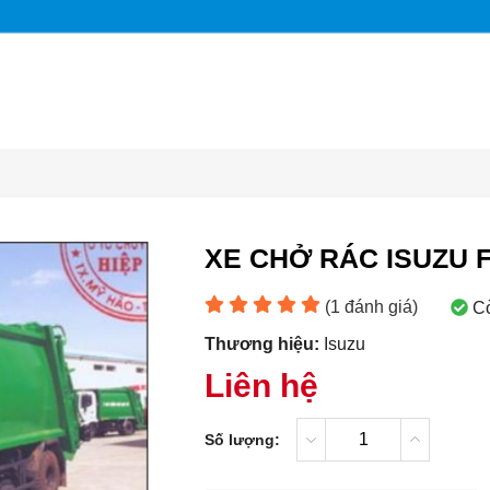
XE CHỞ RÁC ISUZU F
(
1
đánh giá)
C
Thương hiệu:
Isuzu
Liên hệ
Số lượng: