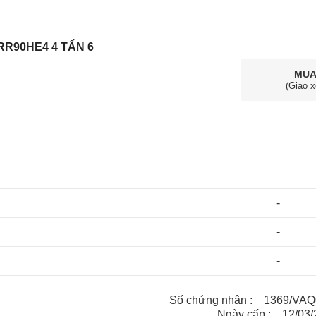
RR90HE4 4 TẤN 6
MUA
(Giao x
-
-
-
Số chứng nhận : 1369/VAQ09
Ngày cấp : 12/03/