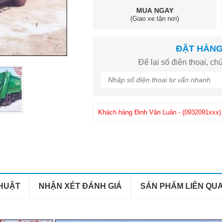
MUA NGAY
(Giao xe tận nơi)
ĐẶT HÀN
Để lại số điện thoại, chú
Khách hàng
Đinh Văn Luân
-
(0932091xxx)
Khách hàng
Phuong
-
(0908286xxx)
đã mua
THUẬT
NHẬN XÉT ĐÁNH GIÁ
SẢN PHẨM LIÊN QU