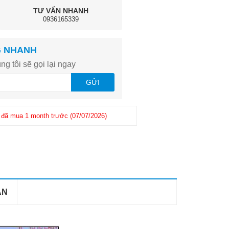
TƯ VẤN NHANH
0936165339
G NHANH
ng tôi sẽ gọi lại ngay
GỬI
đã mua 1 month trước (07/07/2026)
 1 month trước (25/06/2026)
Khách hàng
Giang
-
(0965726xxx
AN