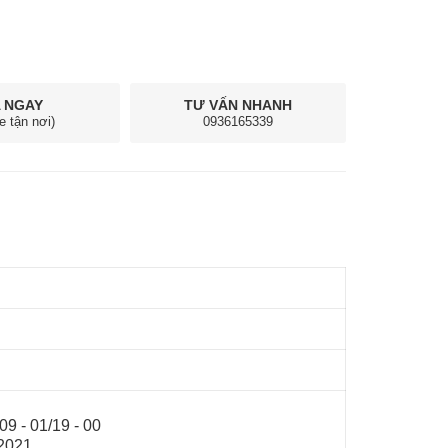
 NGAY
TƯ VẤN NHANH
e tận nơi)
0936165339
 - 01/19 - 00
2021