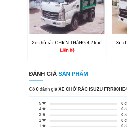
Xe chở rác CHIếN THắNG 4,2 khối
Xe c
Liên hệ
ĐÁNH GIÁ
SẢN PHẨM
Có
0
đánh giá
XE CHỞ RÁC ISUZU FRR90HE4
5
0
đ
4
0
đ
3
0
đ
2
0
đ
1
0
đ