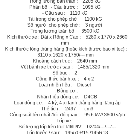
Trọng lượng bản thân : 2205 kG
Phân bố : - Cầu trước : 1095 kG
- Cầu sau : 1110 kG
Tải trọng cho phép chở : 1100 kG
Số người cho phép chở : 3 người
Trọng lượng toàn bộ : 3500 kG
Kích thước xe : Dài x Rộng x Cao : 5280 x 1770 x 2660
mm
Kích thước lòng thùng hàng (hoặc kích thước bao xi téc) :
3110 x 1620 x 1750/--- mm
Khoảng cách trục : 2640 mm
Vết bánh xe trước / sau : 1485/1320 mm
Số trục : 2
Công thức bánh xe : 4 x 2
Loại nhiên liệu : Diesel
Động cơ :
Nhãn hiệu động cơ: D4CB
Loại động cơ: 4 kỳ, 4 xi lanh thẳng hàng, tăng áp
Thể tích : 2497 cm3
Công suất lớn nhất /tốc độ quay : 95.6 kW/ 3800 v/ph
Lốp xe :
Số lượng lốp trên trục I/II/III/IV: 02/04/---/---/---
Lốp trước / sau: 195/70R15 /145R13