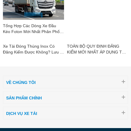
Tổng Hợp Các Dòng Xe Đầu
Dòng Xe Tải Nhỏ Tổng Tải 1,9
Kéo Foton Mới Nhất Phân Phối
Tấn Vào Phố Tại Hà Nội: Vì Sao
Bởi Foton DCC
Suzuki Carry Pro Là "Vua Phân
Khúc"?
Xe Tải Đóng Thùng Inox Có
TOÀN BỘ QUY ĐỊNH ĐĂNG
Đăng Kiểm Được Không? Lưu Ý
KIỂM MỚI NHẤT ÁP DỤNG TỪ
Mới Nhất
01/07/2026
VỀ CHÚNG TÔI