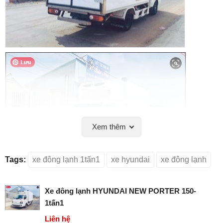
Xem thêm
Tags:
xe đông lạnh 1tấn1
xe hyundai
xe đông lạnh
Xe đông lạnh HYUNDAI NEW PORTER 150-
Xem thêm các dòng xe tải đông lạnh tại:
1tấn1
https://xetaichuyendung.com.vn/xe-dong-lanh-pc16.html
Liên hệ