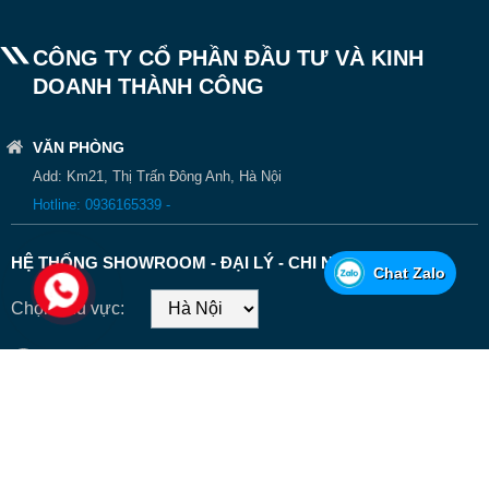
SẢN PHẨM CHÍNH
DỊCH VỤ XE TẢI
CÔNG TY CỔ PHẦN ĐẦU TƯ VÀ KINH
DOANH THÀNH CÔNG
Chat Zalo
VĂN PHÒNG
Add: Km21, Thị Trấn Đông Anh, Hà Nội
Hotline: 0936165339 -
HỆ THỐNG SHOWROOM - ĐẠI LÝ - CHI NHÁNH
Chọn khu vực: