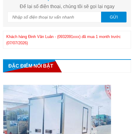
Để lại số điện thoại, chúng tôi sẽ gọi lại ngay
GỬI
Khách hàng
Đinh Văn Luân
-
(0932091xxx)
đã mua 1 month trước
(07/07/2026)
Kh
Khách hàng
Phuong
-
(0908286xxx)
đã mua 1 month trước
(25/06/2026)
ĐẶC ĐIỂM NỔI BẬT