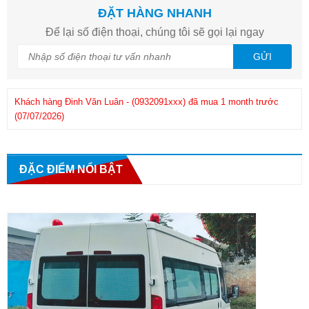
ĐẶT HÀNG NHANH
Để lại số điện thoại, chúng tôi sẽ gọi lại ngay
GỬI
Khách hàng
Đinh Văn Luân
-
(0932091xxx)
đã mua 1 month trước
(07/07/2026)
Kh
Khách hàng
Phuong
-
(0908286xxx)
đã mua 1 month trước
(25/06/2026)
ĐẶC ĐIỂM NỔI BẬT