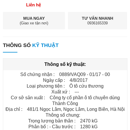
Chúng tôi CÔNG TY CỔ PHẦN ĐẦU TƯ VÀ KINH DOANH
Liên hệ
THÀNH CÔNG cam kết mang đến những giá trị tốt nhất cho
MUA NGAY
TƯ VẤN NHANH
khách hàng.
(Giao xe tận nơi)
0936165339
Xem thêm các dòng xe tải khác tại:
https://xetaichuyendung.com.vn
THÔNG SỐ
KỸ THUẬT
Thông số kỹ thuật:
Số chứng nhận : 0889/VAQ09 - 01/17 - 00
Ngày cấp : 4/8/2017
Loại phương tiện : Ô tô cứu thương
Xuất xứ : ---
Cơ sở sản xuất : Công ty cổ phần ô tô chuyên dùng
Thành Công
Địa chỉ : 481/1 Ngọc Lâm, Ngọc Lâm, Long Biên, Hà Nội
Thông số chung:
Trọng lượng bản thân : 2470 kG
Phân bố : - Cầu trước : 1280 kG