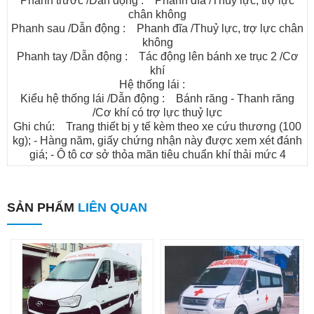
Phanh trước /Dẫn động : Phanh đĩa /Thuỷ lực, trợ lực
chân không
Phanh sau /Dẫn động : Phanh đĩa /Thuỷ lực, trợ lực chân
không
Phanh tay /Dẫn động : Tác động lên bánh xe trục 2 /Cơ
khí
Hệ thống lái :
Kiểu hệ thống lái /Dẫn động : Bánh răng - Thanh răng
/Cơ khí có trợ lực thuỷ lực
Ghi chú: Trang thiết bị y tế kèm theo xe cứu thương (100
kg); - Hàng năm, giấy chứng nhận này được xem xét đánh
giá; - Ô tô cơ sở thỏa mãn tiêu chuẩn khí thải mức 4
SẢN PHẨM
LIÊN QUAN