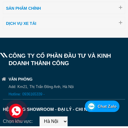
SẢN PHẨM CHÍNH
DỊCH VỤ XE TẢI
CÔNG TY CỔ PHẦN ĐẦU TƯ VÀ KINH
DOANH THÀNH CÔNG
VĂN PHÒNG
Add: Km21, Thị Trấn Đông Anh, Hà Nội
Hotline: 0936165339 -
Chat Zalo
HỆ THỐNG SHOWROOM - ĐẠI LÝ - CHI NHÁNH
Chọn khu vực: