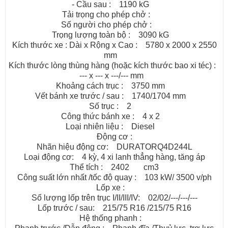
- Cầu sau : 1190 kG
Tải trọng cho phép chở :
Số người cho phép chở :
Trọng lượng toàn bộ : 3090 kG
Kích thước xe : Dài x Rộng x Cao : 5780 x 2000 x 2550
mm
Kích thước lòng thùng hàng (hoặc kích thước bao xi téc) :
--- x --- x ---/--- mm
Khoảng cách trục : 3750 mm
Vết bánh xe trước / sau : 1740/1704 mm
Số trục : 2
Công thức bánh xe : 4 x 2
Loại nhiên liệu : Diesel
Động cơ :
Nhãn hiệu động cơ: DURATORQ4D244L
Loại động cơ: 4 kỳ, 4 xi lanh thẳng hàng, tăng áp
Thể tích : 2402 cm3
Công suất lớn nhất /tốc độ quay : 103 kW/ 3500 v/ph
Lốp xe :
Số lượng lốp trên trục I/II/III/IV: 02/02/---/---/---
Lốp trước / sau: 215/75 R16 /215/75 R16
Hệ thống phanh :