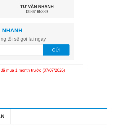
TƯ VẤN NHANH
0936165339
G NHANH
ng tôi sẽ gọi lại ngay
GỬI
đã mua 1 month trước (07/07/2026)
Khách hàng
Giang
-
(0965726xxx
 1 month trước (25/06/2026)
AN