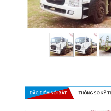
 (18/05/2025)
ĐẶC ĐIỂM NỔI BẬT
THÔNG SỐ KỸ 