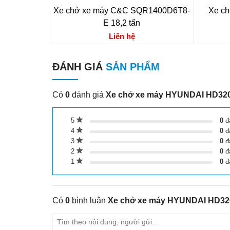
Xe chở xe máy C&C SQR1400D6T8-
Xe c
E 18,2 tấn
Liên hệ
ĐÁNH GIÁ
SẢN PHẨM
Có
0
đánh giá
Xe chở xe máy HYUNDAI HD320 
5
0
đ
4
0
đ
3
0
đ
2
0
đ
1
0
đ
Có
0
bình luận
Xe chở xe máy HYUNDAI HD320