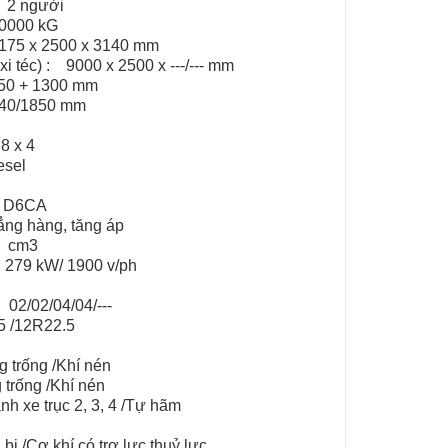
 : 2 người
 30000 kG
12175 x 2500 x 3140 mm
xi téc) : 9000 x 2500 x ---/--- mm
4850 + 1300 mm
 2040/1850 mm
: 8 x 4
Diesel
: D6CA
hẳng hàng, tăng áp
0 cm3
: 279 kW/ 1900 v/ph
V: 02/02/04/04/---
5 /12R22.5
 :
 trống /Khí nén
trống /Khí nén
h xe trục 2, 3, 4 /Tự hãm
:
 bi /Cơ khí có trợ lực thuỷ lực