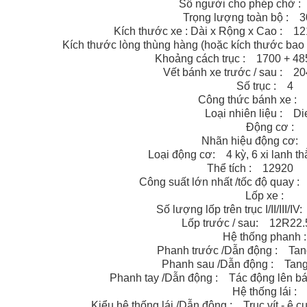
Số người cho phép chở
Trọng lượng toàn bộ :
Kích thước xe : Dài x Rộng x Cao : 
Kích thước lòng thùng hàng (hoặc kích thước bao 
Khoảng cách trục : 1700 + 
Vết bánh xe trước / sau :
Số trục : 4
Công thức bánh xe 
Loại nhiên liệu : 
Động cơ :
Nhãn hiệu động cơ
Loại động cơ: 4 kỳ, 6 xi lanh t
Thể tích : 1292
Công suất lớn nhất /tốc độ quay 
Lốp xe :
Số lượng lốp trên trục I/II/III/I
Lốp trước / sau: 12R22.
Hệ thống phanh
Phanh trước /Dẫn động : Tang
Phanh sau /Dẫn động : Tang 
Phanh tay /Dẫn động : Tác động lên bán
Hệ thống lái 
Kiểu hệ thống lái /Dẫn động : Trục vít - ê cu