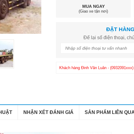
MUA NGAY
(Giao xe tận nơi)
ĐẶT HÀN
Để lại số điện thoại, chú
Khách hàng
Đinh Văn Luân
-
(0932091xxx)
Khách hàng
Phuong
-
(0908286xxx)
đã mua
THUẬT
NHẬN XÉT ĐÁNH GIÁ
SẢN PHẨM LIÊN QU