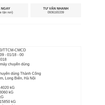
 NGAY
TƯ VẤN NHANH
e tận nơi)
0936165339
20/TTCM-CMCD
 - 01/18 - 00
2018
e máy chuyên dùng
 chuyên dùng Thành Công
m, Long Biên, Hà Nội
g:
: 14020 kG
: 8060 kG
0 kG
: 15850 kG