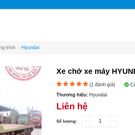
g trình
Hyundai
Xe chở xe máy HYUND
(
1
đánh giá)
C
Thương hiệu:
Hyundai
Liên hệ
Số lượng: