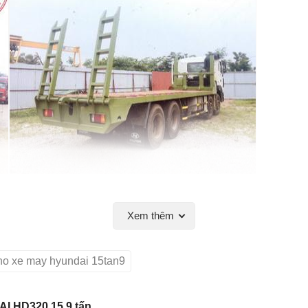
Xem thêm
ho xe may hyundai 15tan9
I HD320 15,9 tấn