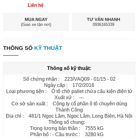
Chúng tôi CÔNG TY CỔ PHẦN ĐẦU TƯ VÀ KINH DOANH
Liên hệ
THÀNH CÔNG cam kết mang đến những giá trị tốt nhất cho
khách hàng.
MUA NGAY
TƯ VẤN NHANH
(Giao xe tận nơi)
0936165339
Xem thêm các dòng xe tải khác tại:
https://xetaichuyendung.com.vn
THÔNG SỐ
KỸ THUẬT
Thông số kỹ thuật:
Số chứng nhận : 223/VAQ09 - 01/15 - 02
Ngày cấp : 17/2/2016
Loại phương tiện : Ô tô chở pallet chứa cấu kiện điện tử
Xuất xứ : ---
Cơ sở sản xuất : Công ty cổ phần ô tô chuyên dùng
Thành Công
Địa chỉ : 481/1 Ngọc Lâm, Ngọc Lâm, Long Biên, Hà Nội
Thông số chung:
Trọng lượng bản thân : 7555 kG
Phân bố : - Cầu trước : 3280 kG