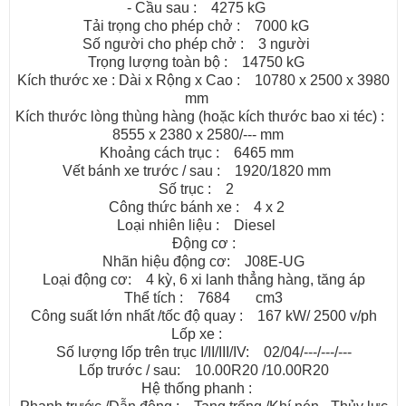
- Cầu sau : 4275 kG
Tải trọng cho phép chở : 7000 kG
Số người cho phép chở : 3 người
Trọng lượng toàn bộ : 14750 kG
Kích thước xe : Dài x Rộng x Cao : 10780 x 2500 x 3980
mm
Kích thước lòng thùng hàng (hoặc kích thước bao xi téc) :
8555 x 2380 x 2580/--- mm
Khoảng cách trục : 6465 mm
Vết bánh xe trước / sau : 1920/1820 mm
Số trục : 2
Công thức bánh xe : 4 x 2
Loại nhiên liệu : Diesel
Động cơ :
Nhãn hiệu động cơ: J08E-UG
Loại động cơ: 4 kỳ, 6 xi lanh thẳng hàng, tăng áp
Thể tích : 7684 cm3
Công suất lớn nhất /tốc độ quay : 167 kW/ 2500 v/ph
Lốp xe :
Số lượng lốp trên trục I/II/III/IV: 02/04/---/---/---
Lốp trước / sau: 10.00R20 /10.00R20
Hệ thống phanh :