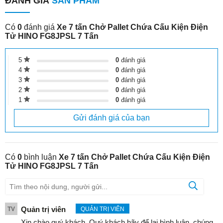
ĐÁNH GIÁ
SẢN PHẨM
Có
0
đánh giá
Xe 7 tấn Chở Pallet Chứa Cấu Kiện Điện
Tử HINO FG8JPSL 7 Tấn
5
0
đánh giá
4
0
đánh giá
3
0
đánh giá
2
0
đánh giá
1
0
đánh giá
Gửi đánh giá của bạn
Có
0
bình luận
Xe 7 tấn Chở Pallet Chứa Cấu Kiện Điện
Tử HINO FG8JPSL 7 Tấn
Quản trị viên
TV
QUẢN TRỊ VIÊN
Xin chào quý khách. Quý khách hãy để lại bình luận, chúng