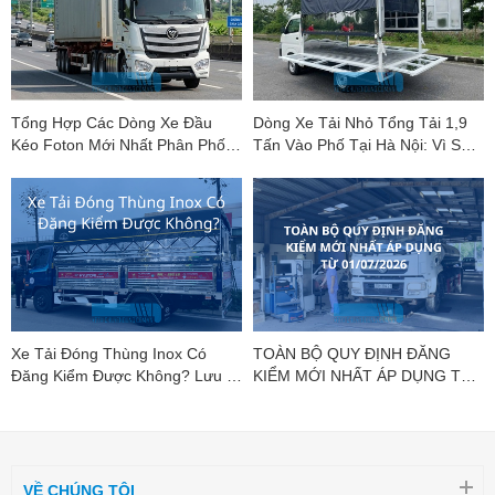
Tổng Hợp Các Dòng Xe Đầu
Dòng Xe Tải Nhỏ Tổng Tải 1,9
Kéo Foton Mới Nhất Phân Phối
Tấn Vào Phố Tại Hà Nội: Vì Sao
Bởi Foton DCC
Suzuki Carry Pro Là "Vua Phân
Khúc"?
Xe Tải Đóng Thùng Inox Có
TOÀN BỘ QUY ĐỊNH ĐĂNG
Đăng Kiểm Được Không? Lưu Ý
KIỂM MỚI NHẤT ÁP DỤNG TỪ
Mới Nhất
01/07/2026
VỀ CHÚNG TÔI