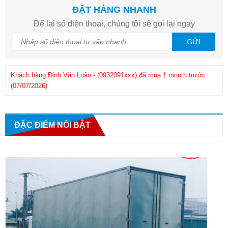
ĐẶT HÀNG NHANH
Để lại số điện thoại, chúng tôi sẽ gọi lại ngay
GỬI
Khách hàng
Đinh Văn Luân
-
(0932091xxx)
đã mua 1 month trước
(07/07/2026)
Kh
Khách hàng
Phuong
-
(0908286xxx)
đã mua 1 month trước
(25/06/2026)
ĐẶC ĐIỂM NỔI BẬT