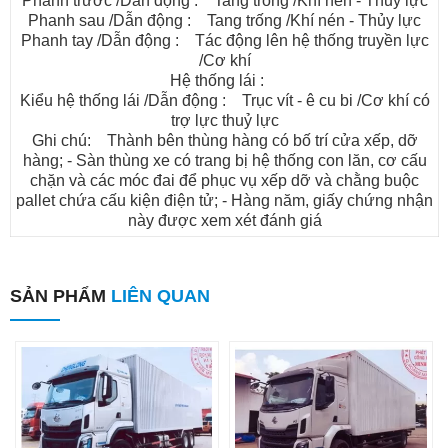
Phanh trước /Dẫn động : Tang trống /Khí nén - Thủy lực
Phanh sau /Dẫn động : Tang trống /Khí nén - Thủy lực
Phanh tay /Dẫn động : Tác động lên hệ thống truyền lực
/Cơ khí
Hệ thống lái :
Kiểu hệ thống lái /Dẫn động : Trục vít - ê cu bi /Cơ khí có
trợ lực thuỷ lực
Ghi chú: Thành bên thùng hàng có bố trí cửa xếp, dỡ
hàng; - Sàn thùng xe có trang bị hệ thống con lăn, cơ cấu
chặn và các móc đai để phục vụ xếp dỡ và chằng buộc
pallet chứa cấu kiện điện tử; - Hàng năm, giấy chứng nhận
này được xem xét đánh giá
SẢN PHẨM
LIÊN QUAN