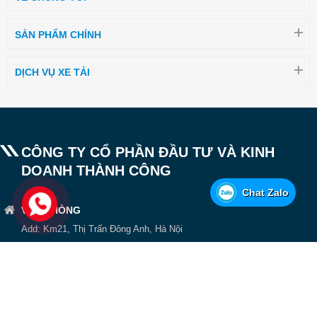
SẢN PHẨM CHÍNH
DỊCH VỤ XE TẢI
CÔNG TY CỔ PHẦN ĐẦU TƯ VÀ KINH
DOANH THÀNH CÔNG
Chat Zalo
VĂN PHÒNG
Add: Km21, Thị Trấn Đông Anh, Hà Nội
Hotline: 0936165339 -
HỆ THỐNG SHOWROOM - ĐẠI LÝ - CHI NHÁNH
Chọn khu vực: