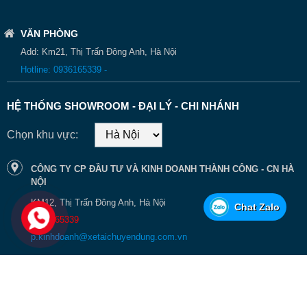
VĂN PHÒNG
Add: Km21, Thị Trấn Đông Anh, Hà Nội
Hotline: 0936165339 -
HỆ THỐNG SHOWROOM - ĐẠI LÝ - CHI NHÁNH
Liên quan đến đổi mới công nghiệp, các khoản đầu tư vào tập
Chọn khu vực:
đoàn Fassi đã được tập trung dọc theo ba dây chuyền chính:
đổi mới công nghệ của dây chuyền sản xuất, mở rộng các
CÔNG TY CP ĐẦU TƯ VÀ KINH DOANH THÀNH CÔNG - CN HÀ
đơn vị sản xuất và đổi mới lôgic quy trình để cung cấp các
NỘI
cần cẩu được chế tạo theo yêu cầu.
KM12, Thị Trấn Đông Anh, Hà Nội
Chat Zalo
Sự đổi mới sản phẩm, được truyền cảm hứng từ sự tích hợp
0936165339
toàn bộ thiết bị điện tử trong cần trục, đã dẫn đến sự cải thiện
p.kinhdoanh@xetaichuyendung.com.vn
rõ rệt về hiệu suất trong toàn bộ các dòng sản phẩm hiện có.