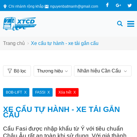
Chi nhánh rộng khắp
nguyenbatmanh@gmail.com
Trang chủ
Xe cẩu tự hành - xe tải gắn cẩu
Bộ lọc
Thương hiệu
Nhãn hiệu Cần Cẩu
BOB-LIFT
FASSI
Xóa hết
XE CẨU TỰ HÀNH - XE TẢI GẮN
CẨU
Cẩu F
asi
được nhập khẩu từ Ý với tiêu chuẩn
Châu Âu rất an toàn khi sử dụng. Với giá thành