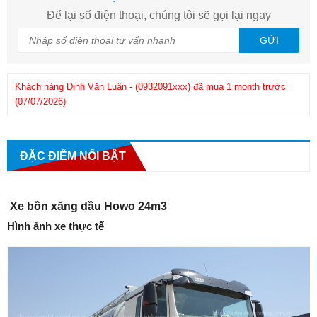
Để lại số điện thoại, chúng tôi sẽ gọi lại ngay
GỬI
Khách hàng
Đinh Văn Luân
-
(0932091xxx)
đã mua 1 month trước
Kh
(07/07/2026)
Khách hàng
Phuong
-
(0908286xxx)
đã mua 1 month trước
(25/06/2026)
ĐẶC ĐIỂM NỔI BẬT
Xe bồn xăng dầu Howo 24m3
Hình ảnh xe thực tế