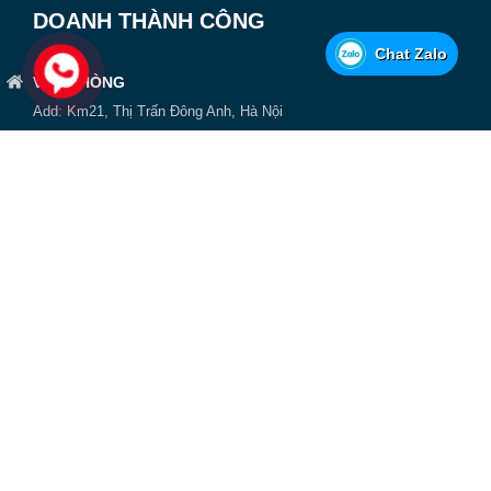
DOANH THÀNH CÔNG
Chat Zalo
VĂN PHÒNG
Add: Km21, Thị Trấn Đông Anh, Hà Nội
Hotline: 0936165339 -
HỆ THỐNG SHOWROOM - ĐẠI LÝ - CHI NHÁNH
Chọn khu vực:
CÔNG TY CP ĐẦU TƯ VÀ KINH DOANH THÀNH CÔNG - CN HÀ
NỘI
KM12, Thị Trấn Đông Anh, Hà Nội
0936165339
p.kinhdoanh@xetaichuyendung.com.vn