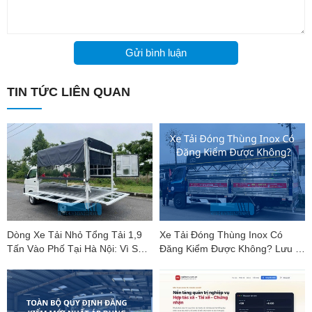
Chiều dài cơ
1800+4575+1400mm
sở
Quy cách
Gửi bình luận
295/80R22.5
lốp
TIN TỨC LIÊN QUAN
Cabin HOWO TX-W là cabin nâng điện và kính
Cabin
chiếu hậu điều khiển điện, có điều hoà và ghế
hơi.
Cầu trước
VPD75D
Cầu sau
MCY11BGS
Giảm chấn
Bóng hơi
Dòng Xe Tải Nhỏ Tổng Tải 1,9
Xe Tải Đóng Thùng Inox Có
Tấn Vào Phố Tại Hà Nội: Vì Sao
Đăng Kiểm Được Không? Lưu Ý
Tỷ số truyền
4.63
Suzuki Carry Pro Là "Vua Phân
Mới Nhất
Khúc"?
Khung xe
8+4/280
Bầu hơi
3/3/-/-