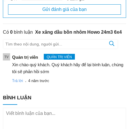
Gửi đánh giá của bạn
Thông số kỹ thuật
HOWO 8X4 BỒN NHÔM 24M3 (nhập khẩu nguyên chiếc)
Có
0
bình luận
Xe xăng dầu bồn nhôm Howo 24m3 6x4
Tên sản
Xe chở xăng dầu HOWO 8×4
phẩm
Quản trị viên
Động cơ
MC07.34-50
TV
QUẢN TRỊ VIÊN
Xin chào quý khách. Quý khách hãy để lại bình luận, chúng
Tiêu chuẩn
tôi sẽ phản hồi sớm
Euro 5
khí thải
.
Trả lời
4 năm trước
Công
suất/dung
248kw/6870ml
BÌNH LUẬN
tích xilanh
Công thức
8×4
bánh xe