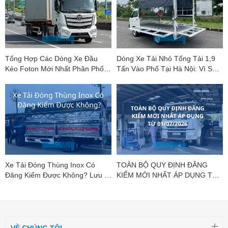
Tổng Hợp Các Dòng Xe Đầu
Dòng Xe Tải Nhỏ Tổng Tải 1,9
Kéo Foton Mới Nhất Phân Phối
Tấn Vào Phố Tại Hà Nội: Vì Sao
Bởi Foton DCC
Suzuki Carry Pro Là "Vua Phân
Khúc"?
Xe Tải Đóng Thùng Inox Có
TOÀN BỘ QUY ĐỊNH ĐĂNG
Đăng Kiểm Được Không? Lưu Ý
KIỂM MỚI NHẤT ÁP DỤNG TỪ
Mới Nhất
01/07/2026