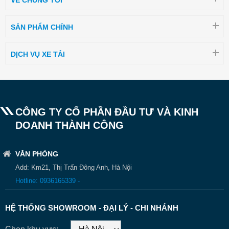
VỀ CHÚNG TÔI
SẢN PHẨM CHÍNH
DỊCH VỤ XE TẢI
CÔNG TY CỔ PHẦN ĐẦU TƯ VÀ KINH
DOANH THÀNH CÔNG
VĂN PHÒNG
Add: Km21, Thị Trấn Đông Anh, Hà Nội
Hotline: 0936165339 -
HỆ THỐNG SHOWROOM - ĐẠI LÝ - CHI NHÁNH