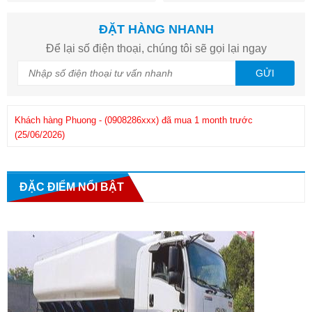
ĐẶT HÀNG NHANH
Để lại số điện thoại, chúng tôi sẽ gọi lại ngay
GỬI
Khách hàng
Phuong
-
(0908286xxx)
đã mua 1 month trước
Kh
(25/06/2026)
ĐẶC ĐIỂM NỔI BẬT