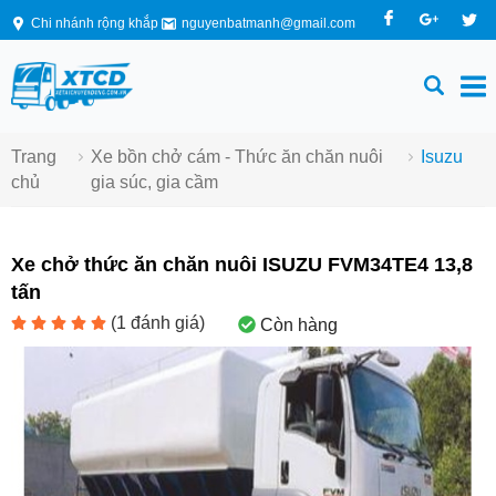
Chi nhánh rộng khắp
nguyenbatmanh@gmail.com
Trang
Xe bồn chở cám - Thức ăn chăn nuôi
Isuzu
chủ
gia súc, gia cầm
Xe chở thức ăn chăn nuôi ISUZU FVM34TE4 13,8
tấn
(
1
đánh giá)
Còn hàng