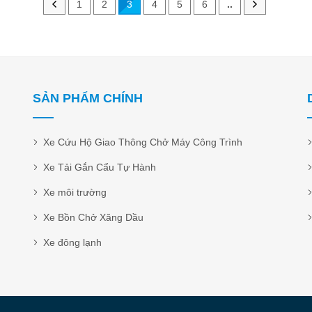
1
2
3
4
5
6
..
SẢN PHẨM CHÍNH
Xe Cứu Hộ Giao Thông Chở Máy Công Trình
Xe Tải Gắn Cẩu Tự Hành
Xe môi trường
Xe Bồn Chở Xăng Dầu
Xe đông lạnh