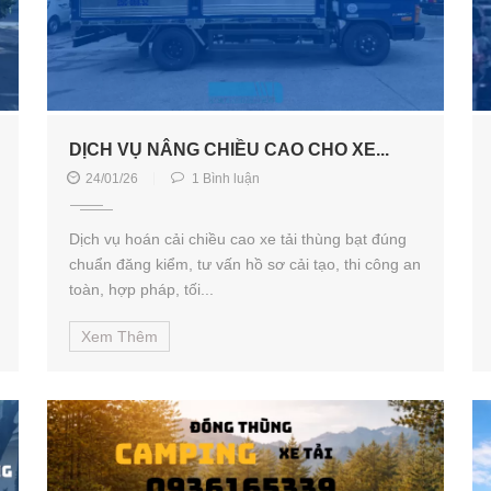
DỊCH VỤ NÂNG CHIỀU CAO CHO XE...
24/01/26
1 Bình luận
Dịch vụ hoán cải chiều cao xe tải thùng bạt đúng
chuẩn đăng kiểm, tư vấn hồ sơ cải tạo, thi công an
toàn, hợp pháp, tối...
Xem Thêm