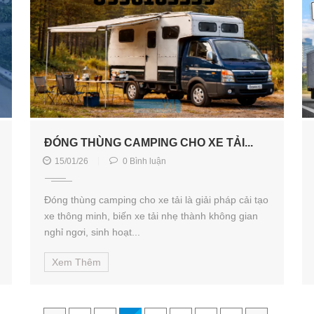
ĐÓNG THÙNG CAMPING CHO XE TẢI...
15/01/26
0 Bình luận
Đóng thùng camping cho xe tải là giải pháp cải tạo
xe thông minh, biến xe tải nhẹ thành không gian
nghỉ ngơi, sinh hoạt...
Xem Thêm