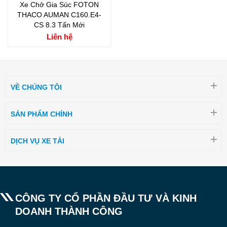
Xe Chở Gia Súc FOTON
THACO AUMAN C160.E4-
CS 8.3 Tấn Mới
Liên hệ
VỀ CHÚNG TÔI
SẢN PHẨM CHÍNH
DỊCH VỤ XE TẢI
CÔNG TY CỔ PHẦN ĐẦU TƯ VÀ KINH
DOANH THÀNH CÔNG