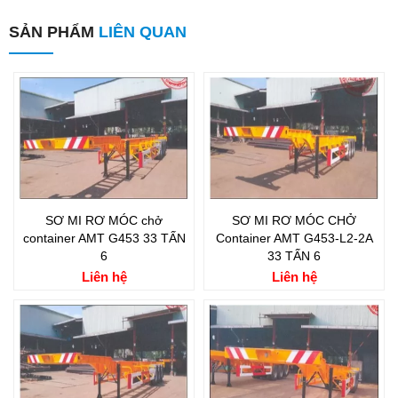
SẢN PHẨM
LIÊN QUAN
SƠ MI RƠ MÓC chở
SƠ MI RƠ MÓC CHỞ
container AMT G453 33 TẤN
Container AMT G453-L2-2A
6
33 TẤN 6
Liên hệ
Liên hệ