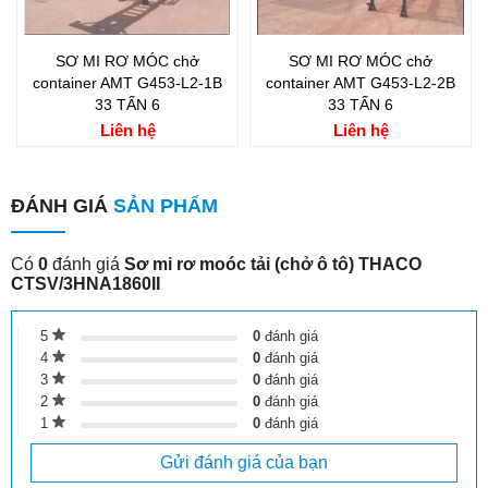
SƠ MI RƠ MÓC chở
SƠ MI RƠ MÓC chở
container AMT G453-L2-1B
container AMT G453-L2-2B
33 TẤN 6
33 TẤN 6
Liên hệ
Liên hệ
ĐÁNH GIÁ
SẢN PHẨM
Có
0
đánh giá
Sơ mi rơ moóc tải (chở ô tô) THACO
CTSV/3HNA1860II
5
0
đánh giá
4
0
đánh giá
3
0
đánh giá
2
0
đánh giá
1
0
đánh giá
Gửi đánh giá của bạn