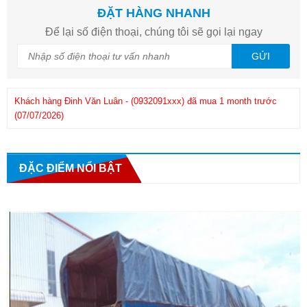
ĐẶT HÀNG NHANH
Để lại số điện thoại, chúng tôi sẽ gọi lại ngay
GỬI
Khách hàng
Đinh Văn Luân
-
(0932091xxx)
đã mua 1 month trước
(07/07/2026)
Kh
Khách hàng
Phuong
-
(0908286xxx)
đã mua 1 month trước
(25/06/2026)
ĐẶC ĐIỂM NỔI BẬT