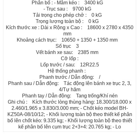
Phân bố : - Mâm kéo : 3400 kG
- Trục sau : 9700 kG
Tải trọng cho phép chở : 0 kG
Trọng lượng toàn bộ : 0 kG
Kích thước xe : Dài x Rộng x Cao : 18600 x 2780 x 4350
mm
Khoảng cách trục: 10650 + 1350 + 1350 mm
Số trục 3
Vết bánh xe sau: 2385 mm
Cỡ lốp :
Lốp trước / sau: 12R22.5
Hệ thống phanh :
Phanh trước / Dẫn động: /
Phanh sau / Dẫn động: Tác động lên bánh xe trục 2, 3,
4/Tự hãm
Phanh tay / Dẫn động: Tang trống/Khí nén
Ghi chú : Kích thước lòng thùng hàng: 18.300/18.000 x
2.460/1.965 x 3.830/3.000 mm; - Chốt kéo model BH-
KZ50A-08/10/12; - Khối lượng toàn bộ theo thiết kế phân
bố lên chốt kéo: 9.335 kg; - Khối lượng toàn bộ theo thiết
kế phân bố lên cụm trục 2+3+4: 20.765 kg; - Lo