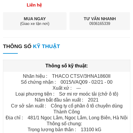
Liên hệ
MUA NGAY
TƯ VẤN NHANH
(Giao xe tận nơi)
0936165339
THÔNG SỐ
KỸ THUẬT
Thông số kỹ thuật:
Nhãn hiệu : THACO CTSV/3HNA1860II
Số chứng nhận : 0015/VAQ09 - 02/21 - 00
Xuất xứ : ---
Loại phương tiện : Sơ mi rơ moóc tải (chở ô tô)
Năm bắt đầu sản xuất : 2021
Cơ sở sản xuất : Công ty cổ phần ô tô chuyên dùng
Thành Công
Địa chỉ : 481/1 Ngọc Lâm, Ngọc Lâm, Long Biên, Hà Nội
Thông số chung:
Trọng lượng bản thân : 13100 kG