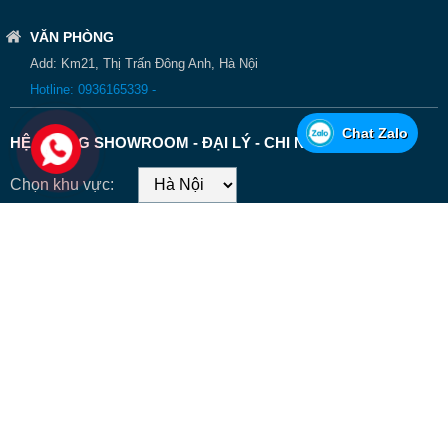
VĂN PHÒNG
Add: Km21, Thị Trấn Đông Anh, Hà Nội
Hotline: 0936165339 -
Chat Zalo
HỆ THỐNG SHOWROOM - ĐẠI LÝ - CHI NHÁNH
Chọn khu vực:
CÔNG TY CP ĐẦU TƯ VÀ KINH DOANH THÀNH CÔNG - CN HÀ
NỘI
KM12, Thị Trấn Đông Anh, Hà Nội
0936165339
p.kinhdoanh@xetaichuyendung.com.vn
© Coppyright 2026. xetaichuyendung.com.vn
Thiết kế - delecweb.com