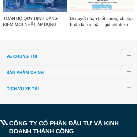
TOÀN BỘ QUY ĐỊNH ĐĂNG
Bí quyết nhận biết chứng chỉ tập
KIỂM MỚI NHẤT ÁP DỤNG TỪ
huấn lái xe thật – giả chính xác
01/07/2026
nhất
VỀ CHÚNG TÔI
SẢN PHẨM CHÍNH
DỊCH VỤ XE TẢI
CÔNG TY CỔ PHẦN ĐẦU TƯ VÀ KINH
DOANH THÀNH CÔNG