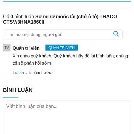
Có
0
bình luận
Sơ mi rơ moóc tải (chở ô tô) THACO
CTSV/3HNA1860II
Quản trị viên
TV
QUẢN TRỊ VIÊN
Xin chào quý khách. Quý khách hãy để lại bình luận, chúng
tôi sẽ phản hồi sớm
.
Trả lời
5 năm trước
BÌNH LUẬN