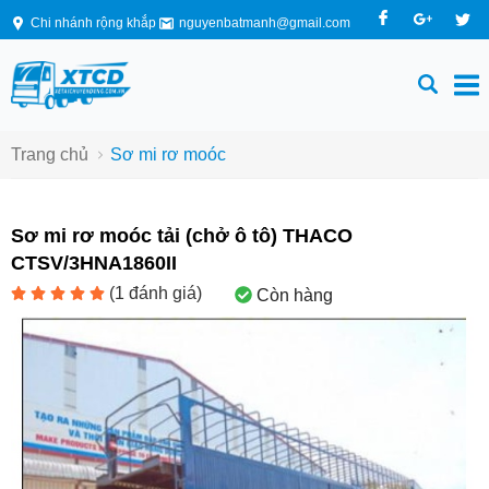
Chi nhánh rộng khắp
nguyenbatmanh@gmail.com
Trang chủ
Sơ mi rơ moóc
Sơ mi rơ moóc tải (chở ô tô) THACO
CTSV/3HNA1860II
(
1
đánh giá)
Còn hàng