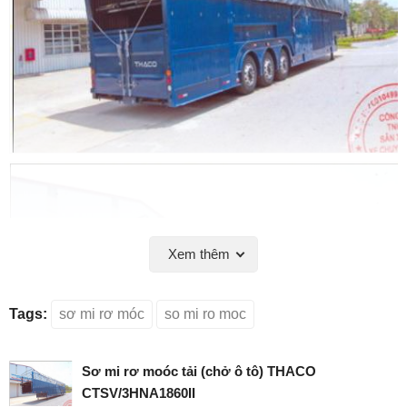
Xem thêm
Tags:
sơ mi rơ móc
so mi ro moc
Sơ mi rơ moóc tải (chở ô tô) THACO
CTSV/3HNA1860II