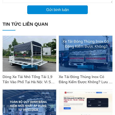
Gửi bình luận
TIN TỨC LIÊN QUAN
Dòng Xe Tải Nhỏ Tổng Tải 1,9
Xe Tải Đóng Thùng Inox Có
Tấn Vào Phố Tại Hà Nội: Vì Sao
Đăng Kiểm Được Không? Lưu Ý
Suzuki Carry Pro Là "Vua Phân
Mới Nhất
Khúc"?