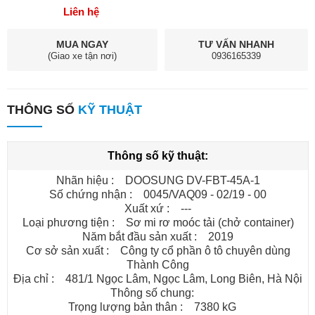
Liên hệ
MUA NGAY
TƯ VẤN NHANH
(Giao xe tận nơi)
0936165339
THÔNG SỐ
KỸ THUẬT
Thông số kỹ thuật:
Nhãn hiệu : DOOSUNG DV-FBT-45A-1
Số chứng nhận : 0045/VAQ09 - 02/19 - 00
Xuất xứ : ---
Loại phương tiện : Sơ mi rơ moóc tải (chở container)
Năm bắt đầu sản xuất : 2019
Cơ sở sản xuất : Công ty cổ phần ô tô chuyên dùng
Thành Công
Địa chỉ : 481/1 Ngọc Lâm, Ngọc Lâm, Long Biên, Hà Nội
Thông số chung:
Trọng lượng bản thân : 7380 kG