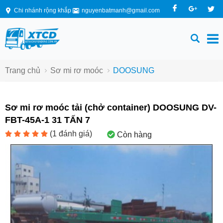
Chi nhánh rộng khắp
nguyenbatmanh@gmail.com
Trang chủ
Sơ mi rơ moóc
DOOSUNG
Sơ mi rơ moóc tải (chở container) DOOSUNG DV-
FBT-45A-1 31 TẤN 7
(
1
đánh giá)
Còn hàng