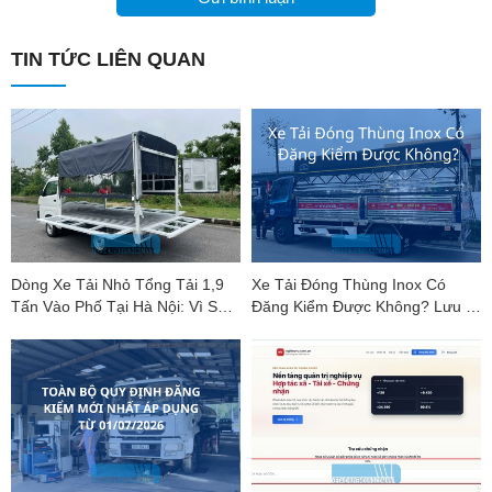
TIN TỨC LIÊN QUAN
Dòng Xe Tải Nhỏ Tổng Tải 1,9
Xe Tải Đóng Thùng Inox Có
Tấn Vào Phố Tại Hà Nội: Vì Sao
Đăng Kiểm Được Không? Lưu Ý
Suzuki Carry Pro Là "Vua Phân
Mới Nhất
Khúc"?