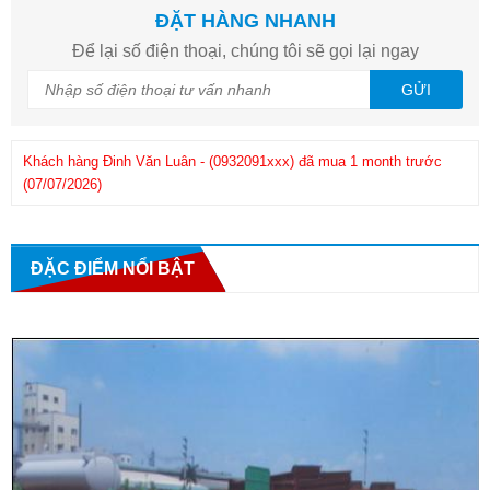
ĐẶT HÀNG NHANH
Để lại số điện thoại, chúng tôi sẽ gọi lại ngay
GỬI
Khách hàng
Đinh Văn Luân
-
(0932091xxx)
đã mua 1 month trước
(07/07/2026)
Kh
Khách hàng
Phuong
-
(0908286xxx)
đã mua 1 month trước
(25/06/2026)
ĐẶC ĐIỂM NỔI BẬT