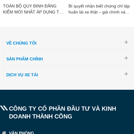
TOÀN BỘ QUY ĐỊNH ĐĂNG
Bí quyết nhận biết chứng chỉ tập
KIỂM MỚI NHẤT ÁP DỤNG TỪ
huấn lái xe thật – giả chính xác
01/07/2026
nhất
VỀ CHÚNG TÔI
SẢN PHẨM CHÍNH
DỊCH VỤ XE TẢI
CÔNG TY CỔ PHẦN ĐẦU TƯ VÀ KINH
DOANH THÀNH CÔNG
VĂN PHÒNG