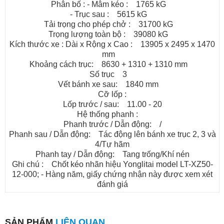
Phân bố : - Mâm kéo : 1765 kG
- Trục sau : 5615 kG
Tải trọng cho phép chở : 31700 kG
Trọng lượng toàn bộ : 39080 kG
Kích thước xe : Dài x Rộng x Cao : 13905 x 2495 x 1470
mm
Khoảng cách trục: 8630 + 1310 + 1310 mm
Số trục 3
Vết bánh xe sau: 1840 mm
Cỡ lốp :
Lốp trước / sau: 11.00 - 20
Hệ thống phanh :
Phanh trước / Dẫn động: /
Phanh sau / Dẫn động: Tác động lên bánh xe trục 2, 3 và
4/Tự hãm
Phanh tay / Dẫn động: Tang trống/Khí nén
Ghi chú : Chốt kéo nhãn hiệu Yonglitai model LT-XZ50-
12-000; - Hàng năm, giấy chứng nhận này được xem xét
đánh giá
SẢN PHẨM
LIÊN QUAN