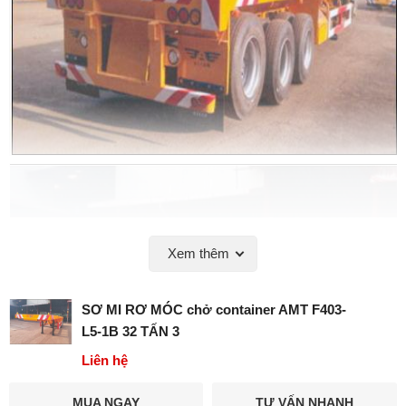
Xem thêm
SƠ MI RƠ MÓC chở container AMT F403-
L5-1B 32 TẤN 3
Liên hệ
MUA NGAY
TƯ VẤN NHANH