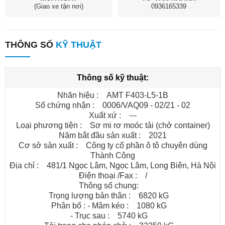
(Giao xe tận nơi)
0936165339
THÔNG SỐ
KỸ THUẬT
Thông số kỹ thuật:
Nhãn hiệu : AMT F403-L5-1B
Số chứng nhận : 0006/VAQ09 - 02/21 - 02
Xuất xứ : ---
Loại phương tiện : Sơ mi rơ moóc tải (chở container)
Năm bắt đầu sản xuất : 2021
Cơ sở sản xuất : Công ty cổ phần ô tô chuyên dùng
Thành Công
Địa chỉ : 481/1 Ngọc Lâm, Ngọc Lâm, Long Biên, Hà Nội
Điện thoại /Fax : /
Thông số chung:
Trọng lượng bản thân : 6820 kG
Phân bố : - Mâm kéo : 1080 kG
- Trục sau : 5740 kG