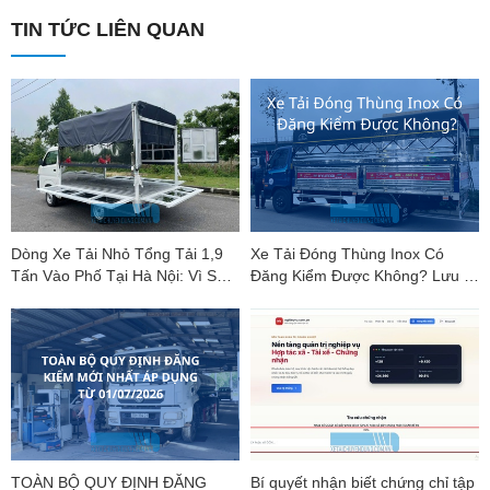
TIN TỨC LIÊN QUAN
Dòng Xe Tải Nhỏ Tổng Tải 1,9
Xe Tải Đóng Thùng Inox Có
Tấn Vào Phố Tại Hà Nội: Vì Sao
Đăng Kiểm Được Không? Lưu Ý
Suzuki Carry Pro Là "Vua Phân
Mới Nhất
Khúc"?
TOÀN BỘ QUY ĐỊNH ĐĂNG
Bí quyết nhận biết chứng chỉ tập