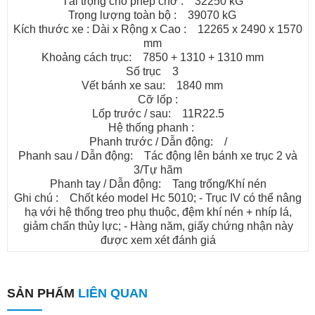
Tải trọng cho phép chở : 32250 kG
Trọng lượng toàn bộ : 39070 kG
Kích thước xe : Dài x Rộng x Cao : 12265 x 2490 x 1570
mm
Khoảng cách trục: 7850 + 1310 + 1310 mm
Số trục 3
Vết bánh xe sau: 1840 mm
Cỡ lốp :
Lốp trước / sau: 11R22.5
Hệ thống phanh :
Phanh trước / Dẫn động: /
Phanh sau / Dẫn động: Tác động lên bánh xe trục 2 và
3/Tự hãm
Phanh tay / Dẫn động: Tang trống/Khí nén
Ghi chú : Chốt kéo model Hc 5010; - Trục IV có thể nâng
hạ với hệ thống treo phụ thuộc, đệm khí nén + nhíp lá,
giảm chấn thủy lực; - Hàng năm, giấy chứng nhận này
được xem xét đánh giá
SẢN PHẨM
LIÊN QUAN