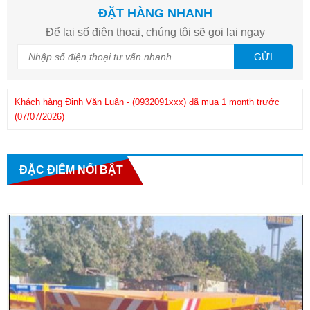
ĐẶT HÀNG NHANH
Để lại số điện thoại, chúng tôi sẽ gọi lại ngay
GỬI
Khách hàng
Đinh Văn Luân
-
(0932091xxx)
đã mua 1 month trước
(07/07/2026)
Kh
Khách hàng
Phuong
-
(0908286xxx)
đã mua 1 month trước
(25/06/2026)
ĐẶC ĐIỂM NỔI BẬT