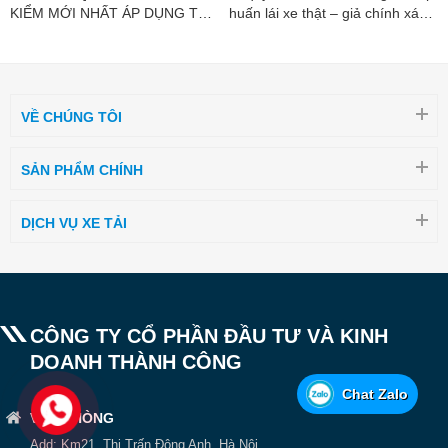
KIỂM MỚI NHẤT ÁP DỤNG TỪ
huấn lái xe thật – giả chính xác
01/07/2026
nhất
VỀ CHÚNG TÔI
SẢN PHẨM CHÍNH
DỊCH VỤ XE TẢI
CÔNG TY CỔ PHẦN ĐẦU TƯ VÀ KINH
DOANH THÀNH CÔNG
Chat Zalo
VĂN PHÒNG
Add: Km21, Thị Trấn Đông Anh, Hà Nội