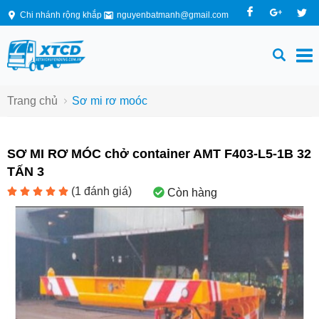
Chi nhánh rộng khắp
nguyenbatmanh@gmail.com
Trang chủ
Sơ mi rơ moóc
SƠ MI RƠ MÓC chở container AMT F403-L5-1B 32
TẤN 3
(
1
đánh giá)
Còn hàng