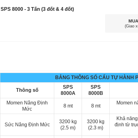
SPS 8000 - 3 Tấn (3 đốt & 4 đốt)
MUA
(Giao x
BẢNG THÔNG SỐ CẨU TỰ HÀNH P
SPS
SPS
Thông số
8000A
8000B
Momen Nâng Định
Momen nân
8 mt
8 mt
Mức
Khả năng 
3200 kg
3200 kg
Sức Nâng Định Mức
định từ tr
(2.5 m)
(2.3 m)