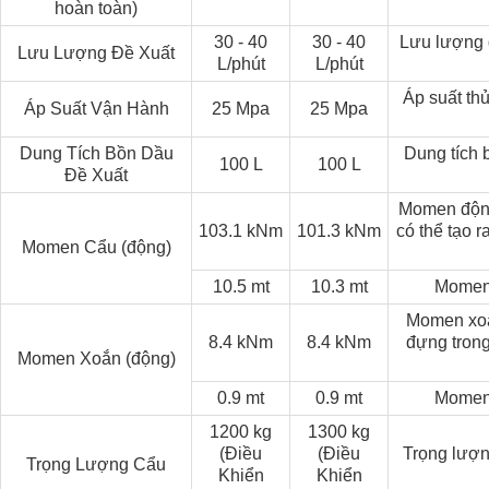
hoàn toàn)
30 - 40
30 - 40
Lưu lượng d
Lưu Lượng Đề Xuất
L/phút
L/phút
Áp suất thủ
Áp Suất Vận Hành
25 Mpa
25 Mpa
Dung Tích Bồn Dầu
Dung tích 
100 L
100 L
Đề Xuất
Momen động
103.1 kNm
101.3 kNm
có thể tạo r
Momen Cẩu (động)
10.5 mt
10.3 mt
Momen 
Momen xoắ
8.4 kNm
8.4 kNm
đựng trong
Momen Xoắn (động)
0.9 mt
0.9 mt
Momen 
1200 kg
1300 kg
(Điều
(Điều
Trọng lượn
Trọng Lượng Cẩu
Khiển
Khiển