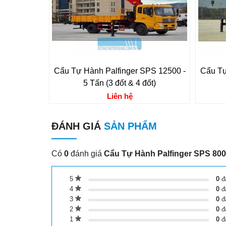
Cẩu Tự Hành Palfinger SPS 12500 -
Cẩu Tự
5 Tấn (3 đốt & 4 đốt)
Liên hệ
ĐÁNH GIÁ
SẢN PHẨM
Có
0
đánh giá
Cẩu Tự Hành Palfinger SPS 8000 
5
0
đ
4
0
đ
3
0
đ
2
0
đ
1
0
đ