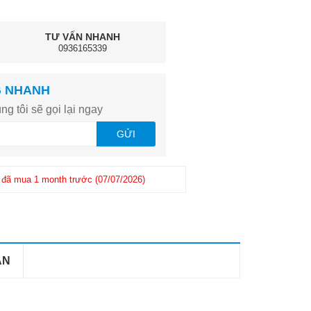
TƯ VẤN NHANH
0936165339
G NHANH
ng tôi sẽ gọi lại ngay
GỬI
đã mua 1 month trước (07/07/2026)
Khách hàng
Giang
-
(0965726xxx
 1 month trước (25/06/2026)
AN