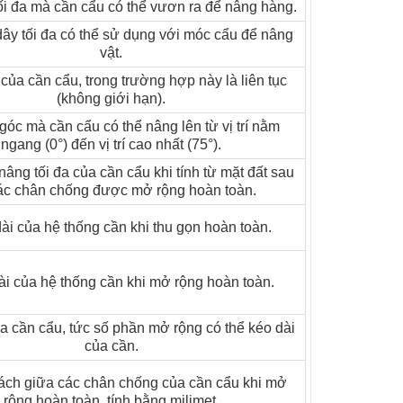
ối đa mà cần cẩu có thể vươn ra để nâng hàng.
ây tối đa có thể sử dụng với móc cẩu để nâng
óa để đạt chiều cao nâng lớn hơn và phạm vi làm
vật.
của cần cẩu, trong trường hợp này là liên tục
(không giới hạn).
việc lắp đặt trên xe tải 2 trục.
góc mà cần cẩu có thể nâng lên từ vị trí nằm
ngang (0°) đến vị trí cao nhất (75°).
âng tối đa của cần cẩu khi tính từ mặt đất sau
các chân chống được mở rộng hoàn toàn.
ài của hệ thống cần khi thu gọn hoàn toàn.
ài của hệ thống cần khi mở rộng hoàn toàn.
a cần cẩu, tức số phần mở rộng có thể kéo dài
của cần.
ch giữa các chân chống của cần cẩu khi mở
rộng hoàn toàn, tính bằng milimet.