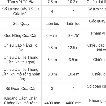
Tầm Với Tối Đa
7.8 m
10.2 m
Chiều dài t
Số Lượng Dây Tối Đa
Số lượng d
ở rộng có độ bền kéo cao, các cần cẩu của chúng tôi được tối ưu h
4
4
Của Móc
uẩn Châu Âu để đảm bảo độ tin cậy, hiệu suất và an toàn.
Góc quay 
Góc Quay
Liên tục
Liên tục
ng rộng để đảm bảo độ ổn định trong quá trình nâng hạ Tối ưu hóa cho 
Phạm vi 
Góc Nâng Của Cần
0 ~ 75°
0 ~ 75°
Chiều Cao Nâng Tối
Chiều cao n
9.8 m
12.5 m
Đa
khi 
Chiều Dài Hệ Thống
3.4 m
3.5 m
Chiều d
Cần (khi thu gọn)
Chiều Dài Hệ Thống
Cần (khi mở rộng hoàn
8.0 m
10.4 m
Chiều d
toàn)
Số đoạn củ
Số Đoạn Của Cần
3
4
Khoảng Cách Chân
Khoảng cá
Chống (khi mở rộng
4400 mm
4400 mm