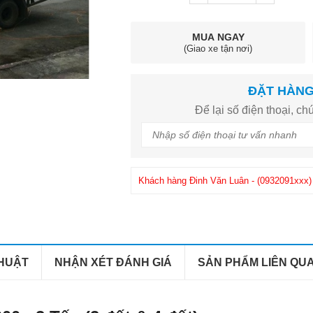
MUA NGAY
(Giao xe tận nơi)
ĐẶT HÀN
Để lại số điện thoại, chú
Khách hàng
Đinh Văn Luân
-
(0932091xxx)
Khách hàng
Phuong
-
(0908286xxx)
đã mua
THUẬT
NHẬN XÉT ĐÁNH GIÁ
SẢN PHẨM LIÊN QU