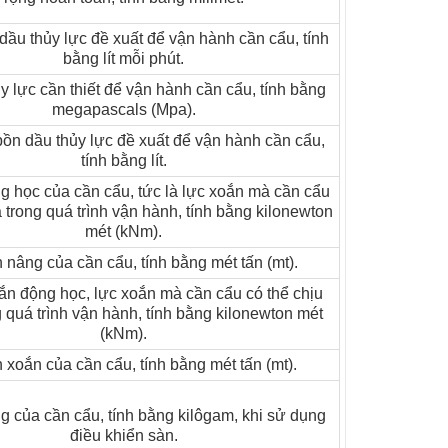
ầu thủy lực đề xuất để vận hành cần cẩu, tính
bằng lít mỗi phút.
y lực cần thiết để vận hành cần cẩu, tính bằng
megapascals (Mpa).
bồn dầu thủy lực đề xuất để vận hành cần cẩu,
tính bằng lít.
 học của cần cẩu, tức là lực xoắn mà cần cẩu
a trong quá trình vận hành, tính bằng kilonewton
mét (kNm).
nâng của cần cẩu, tính bằng mét tấn (mt).
n động học, lực xoắn mà cần cẩu có thể chịu
 quá trình vận hành, tính bằng kilonewton mét
(kNm).
xoắn của cần cẩu, tính bằng mét tấn (mt).
g của cần cẩu, tính bằng kilôgam, khi sử dụng
điều khiển sàn.