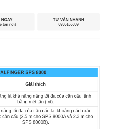
 NGAY
TƯ VẤN NHANH
e tận nơi)
0936165339
ALFINGER SPS 8000
Giải thích
g là khả năng nâng tối đa của cần cẩu, tính
bằng mét tấn (mt).
nâng tối đa của cần cẩu tại khoảng cách xác
ục cần cẩu (2.5 m cho SPS 8000A và 2.3 m cho
SPS 8000B).